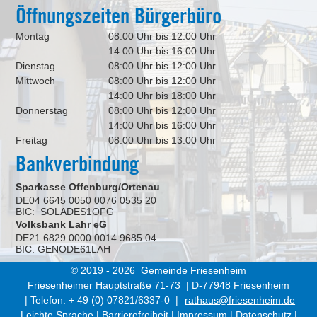
Öffnungszeiten Bürgerbüro
Montag
08:00 Uhr bis 12:00 Uhr
14:00 Uhr bis 16:00 Uhr
Dienstag
08:00 Uhr bis 12:00 Uhr
Mittwoch
08:00 Uhr bis 12:00 Uhr
14:00 Uhr bis 18:00 Uhr
Donnerstag
08:00 Uhr bis 12:00 Uhr
14:00 Uhr bis 16:00 Uhr
Freitag
08:00 Uhr bis 13:00 Uhr
Bankverbindung
Sparkasse Offenburg/Ortenau
DE04 6645 0050 0076 0535 20
BIC: SOLADES1OFG
Volksbank Lahr eG
DE21 6829 0000 0014 9685 04
BIC: GENODE61LAH
© 2019 - 2026 Gemeinde Friesenheim
Friesenheimer Hauptstraße 71-73 | D-77948 Friesenheim
| Telefon: + 49 (0) 07821/6337-0 |
rathaus@friesenheim.de
Leichte Sprache
|
Barrierefreiheit
|
Impressum
|
Datenschutz
|