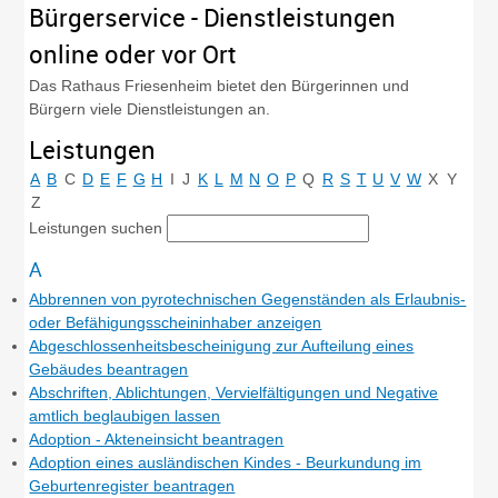
Bürgerservice - Dienstleistungen
online oder vor Ort
Das Rathaus Friesenheim bietet den Bürgerinnen und
Bürgern viele Dienstleistungen an.
Leistungen
A
B
C
D
E
F
G
H
I
J
K
L
M
N
O
P
Q
R
S
T
U
V
W
X
Y
Z
Leistungen suchen
A
Abbrennen von pyrotechnischen Gegenständen als Erlaubnis-
oder Befähigungsscheininhaber anzeigen
Abgeschlossenheitsbescheinigung zur Aufteilung eines
Gebäudes beantragen
Abschriften, Ablichtungen, Vervielfältigungen und Negative
amtlich beglaubigen lassen
Adoption - Akteneinsicht beantragen
Adoption eines ausländischen Kindes - Beurkundung im
Geburtenregister beantragen