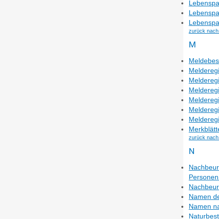
Lebenspa
Lebenspa
Lebenspar
zurück nach
M
Meldebes
Melderegi
Melderegi
Melderegi
Melderegi
Melderegi
Melderegi
Merkblätt
zurück nach
N
Nachbeurk
Personen 
Nachbeurk
Namen de
Namen na
Naturbest