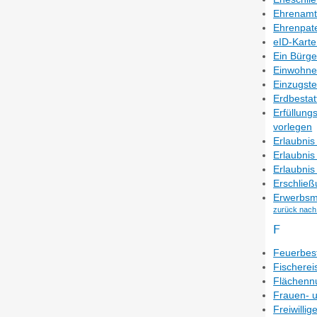
Ehrenamtl
Ehrenpat
eID-Karte
Ein Bürge
Einwohner
Einzugst
Erdbestat
Erfüllung
vorlegen
Erlaubnis
Erlaubnis
Erlaubni
Erschließ
Erwerbsm
zurück nach
F
Feuerbes
Fischerei
Flächenn
Frauen- 
Freiwilli