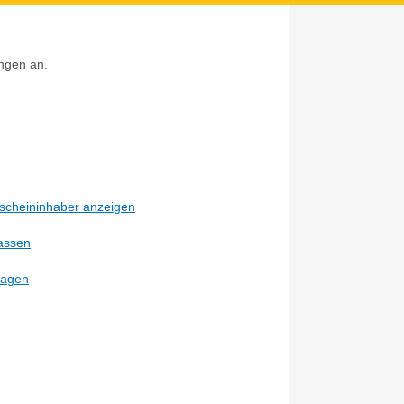
ungen an.
Z
scheininhaber anzeigen
lassen
ragen