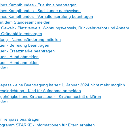
ines Kampfhundes - Erlaubnis beantragen
eines Kampfhundes - Sachkunde nachweisen
ines Kampfhundes - Verhaltensprüfung beantragen
rt dem Standesamt melden
 Gewalt - Platzverweis, Wohnungsverweis, Rückkehrverbot und Annäh
 Grünabfälle entsorgen
tung - Namensänderung mitteilen
er - Befreiung beantragen
uer - Ersatzmarke beantragen
uer - Hund abmelden
uer - Hund anmelden
 oben
sepass - eine Beantragung ist seit 1. Januar 2024 nicht mehr möglich
eseinrichtung - Kind für Aufnahme anmelden
gehörigkeit und Kirchensteuer - Kirchenaustritt erklären
 oben
milienpass beantragen
gramm STÄRKE - Informationen für Eltern erhalten