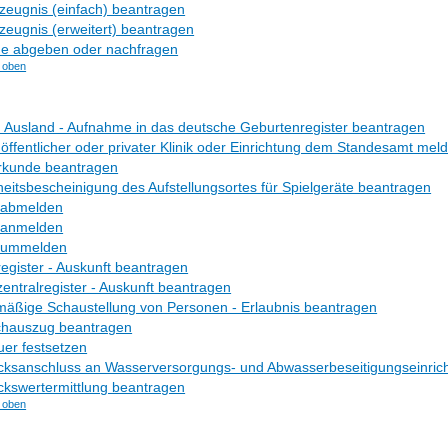
eugnis (einfach) beantragen
eugnis (erweitert) beantragen
e abgeben oder nachfragen
 oben
 Ausland - Aufnahme in das deutsche Geburtenregister beantragen
 öffentlicher oder privater Klinik oder Einrichtung dem Standesamt mel
rkunde beantragen
eitsbescheinigung des Aufstellungsortes für Spielgeräte beantragen
 abmelden
 anmelden
 ummelden
gister - Auskunft beantragen
ntralregister - Auskunft beantragen
äßige Schaustellung von Personen - Erlaubnis beantragen
hauszug beantragen
er festsetzen
ksanschluss an Wasserversorgungs- und Abwasserbeseitigungseinrich
kswertermittlung beantragen
 oben