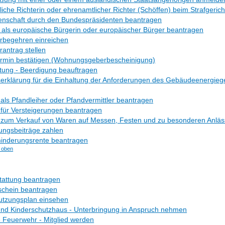
iche Richterin oder ehrenamtlicher Richter (Schöffen) beim Strafgeric
enschaft durch den Bundespräsidenten beantragen
 als europäische Bürgerin oder europäischer Bürger beantragen
rbegehren einreichen
antrag stellen
ermin bestätigen (Wohnungsgeberbescheinigung)
tung - Beerdigung beauftragen
serklärung für die Einhaltung der Anforderungen des Gebäudeenergieg
 als Pfandleiher oder Pfandvermittler beantragen
 für Versteigerungen beantragen
s zum Verkauf von Waren auf Messen, Festen und zu besonderen Anlä
ungsbeiträge zahlen
inderungsrente beantragen
 oben
tattung beantragen
schein beantragen
utzungsplan einsehen
und Kinderschutzhaus - Unterbringung in Anspruch nehmen
ge Feuerwehr - Mitglied werden