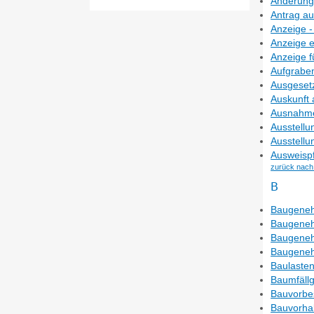
Änderung
Antrag au
Anzeige 
Anzeige 
Anzeige f
Aufgraben
Ausgesetz
Auskunft
Ausnahme
Ausstellu
Ausstellu
Ausweispf
zurück nach
B
Baugeneh
Baugeneh
Baugeneh
Baugeneh
Baulasten
Baumfäll
Bauvorbe
Bauvorha