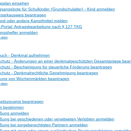
splan einsehen
sangebote für Schulkinder (Grundschulalter) - Kind anmelden
parkausweis beantragen
nd oder andere Kampfmittel melden
-Portal: Antragsbearbeitung nach § 127 TKG
ungshelfer anmelden
 oben
uch - Denkmal aufnehmen
chutz - Änderungen an einer denkmalgeschützten Gesamtanlage bea
hutz - Bescheinigung für steuerliche Förderung beantragen
chutz - Denkmalrechtliche Genehmigung beantragen
rung von Wochenmärkten beantragen
 oben
eitszeugnis beantragen
n bestimmen
eßung anmelden
ßung bei geschiedenen oder verwitweten Verlobten anmelden
ßung bei sorgeberechtigten Partnern anmelden
ßung mit einer oder einem ausländischen Staatsangehörigen anmelde