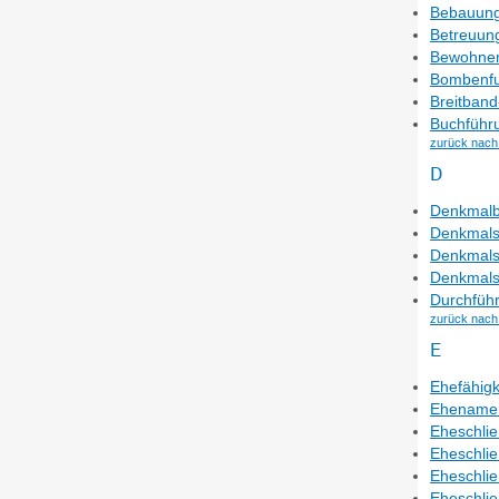
Bebauung
Betreuung
Bewohner
Bombenfu
Breitband
Buchführ
zurück nach
D
Denkmalb
Denkmals
Denkmalsc
Denkmals
Durchfüh
zurück nach
E
Ehefähigk
Ehename
Eheschli
Eheschlie
Eheschlie
Eheschlie