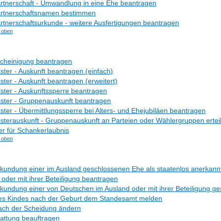
rtnerschaft - Umwandlung in eine Ehe beantragen
rtnerschaftsnamen bestimmen
tnerschaftsurkunde - weitere Ausfertigungen beantragen
 oben
cheinigung beantragen
ster - Auskunft beantragen (einfach)
ster - Auskunft beantragen (erweitert)
ster - Auskunftssperre beantragen
ster - Gruppenauskunft beantragen
ster - Übermittlungssperre bei Alters- und Ehejubiläen beantragen
sterauskunft - Gruppenauskunft an Parteien oder Wählergruppen ertei
er für Schankerlaubnis
 oben
undung einer im Ausland geschlossenen Ehe als staatenlos anerkannt
oder mit ihrer Beteiligung beantragen
undung einer von Deutschen im Ausland oder mit ihrer Beteiligung g
s Kindes nach der Geburt dem Standesamt melden
ch der Scheidung ändern
attung beauftragen