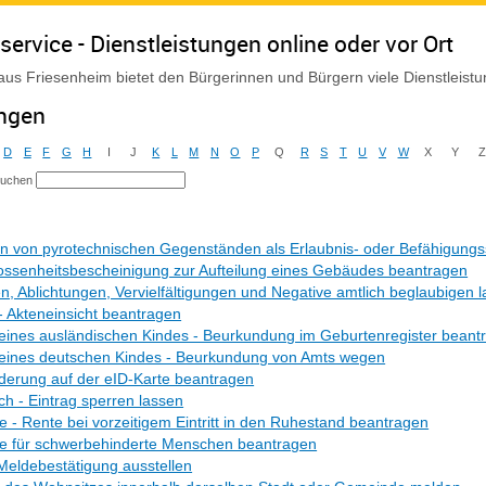
service - Dienstleistungen online oder vor Ort
us Friesenheim bietet den Bürgerinnen und Bürgern viele Dienstleist
ungen
D
E
F
G
H
I
J
K
L
M
N
O
P
Q
R
S
T
U
V
W
X
Y
suchen
 von pyrotechnischen Gegenständen als Erlaubnis- oder Befähigungs
ssenheitsbescheinigung zur Aufteilung eines Gebäudes beantragen
en, Ablichtungen, Vervielfältigungen und Negative amtlich beglaubigen 
- Akteneinsicht beantragen
eines ausländischen Kindes - Beurkundung im Geburtenregister beant
 eines deutschen Kindes - Beurkundung von Amts wegen
derung auf der eID-Karte beantragen
h - Eintrag sperren lassen
te - Rente bei vorzeitigem Eintritt in den Ruhestand beantragen
te für schwerbehinderte Menschen beantragen
Meldebestätigung ausstellen