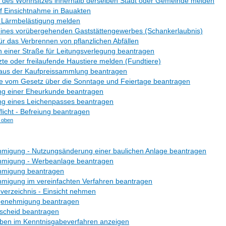
 des Wohnsitzes innerhalb derselben Stadt oder Gemeinde melden
f Einsichtnahme in Bauakten
- Lärmbelästigung melden
eines vorübergehenden Gaststättengewerbes (Schankerlaubnis)
ür das Verbrennen von pflanzlichen Abfällen
 einer Straße für Leitungsverlegung beantragen
te oder freilaufende Haustiere melden (Fundtiere)
 aus der Kaufpreissammlung beantragen
 vom Gesetz über die Sonntage und Feiertage beantragen
ng einer Eheurkunde beantragen
ng eines Leichenpasses beantragen
licht - Befreiung beantragen
 oben
migung - Nutzungsänderung einer baulichen Anlage beantragen
migung - Werbeanlage beantragen
migung beantragen
migung im vereinfachten Verfahren beantragen
verzeichnis - Einsicht nehmen
genehmigung beantragen
scheid beantragen
ben im Kenntnisgabeverfahren anzeigen