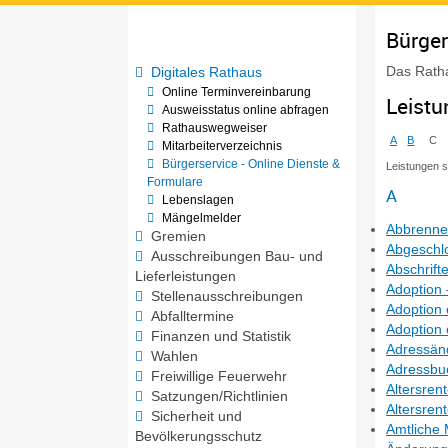
Bürger
Das Ratha
Digitales Rathaus
Online Terminvereinbarung
Leist
Ausweisstatus online abfragen
Rathauswegweiser
A
B
C
Mitarbeiterverzeichnis
Bürgerservice - Online Dienste &
Leistungen 
Formulare
A
Lebenslagen
Mängelmelder
Abbrennen
Gremien
Abgeschlo
Ausschreibungen Bau- und
Abschrift
Lieferleistungen
Adoption 
Stellenausschreibungen
Adoption 
Abfalltermine
Adoption
Finanzen und Statistik
Adressän
Wahlen
Adressbuc
Freiwillige Feuerwehr
Altersren
Satzungen/Richtlinien
Altersren
Sicherheit und
Amtliche 
Bevölkerungsschutz