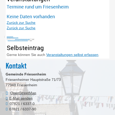
Termine rund um Friesenheim
Keine Daten vorhanden
Zurück zur Suche
Zurück zur Suche
Jahreskalender
Anleitung zum Selbsteintrag
Hier geht es zum
Jahresveranstaltungskalender 2026
(10,4
MiB
)
Anleitung zum Selbsteintrag von Veranstaltungen
(1,2
MiB
)
Selbsteintrag
Gerne können Sie auch
Veranstaltungen selbst erfassen
.
Kontakt
Gemeinde Friesenheim
Friesenheimer Hauptstraße 71/73
77948
Friesenheim
OpenStreetMap
E-Mail senden
07821 / 6337-0
07821 / 6337-90