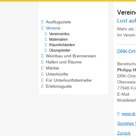
Verein
Lust auf
Ausflugsziele
Vereine
Mehr als 
Vereinsinfos
Im Verein 
Materialien
Räumlichkeiten
DRK-Ort
Übungsleiter
Weinbau und Brennereien
Hallen und Räume
Bereitsch
Märkte
Philipp
H
Unterkünfte
DRK-Orts
Für Unterkunftsbetriebe
Oberweier
Erlebnisguide
77948
Fr
E-Mail
Mobiltele
www.dr
Sonstige 
Zurück