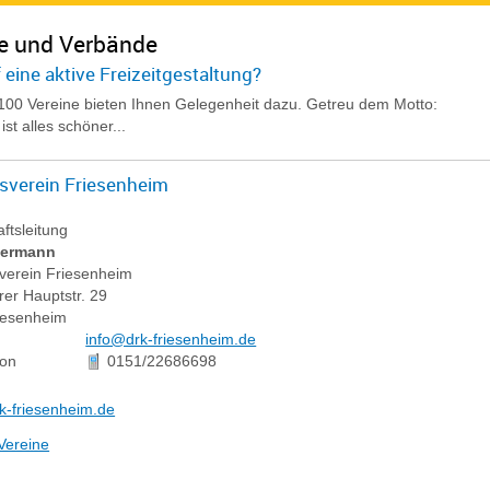
e und Verbände
 eine aktive Freizeitgestaltung?
100 Vereine bieten Ihnen Gelegenheit dazu. Getreu dem Motto:
ist alles schöner...
sverein Friesenheim
aftsleitung
ermann
verein Friesenheim
er Hauptstr. 29
iesenheim
info@drk-friesenheim.de
fon
0151/22686698
k-friesenheim.de
Vereine