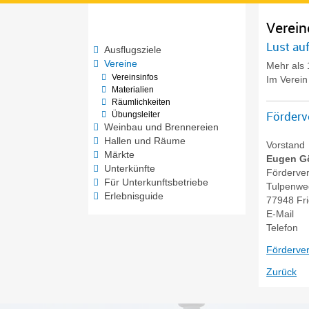
Verein
Lust auf
Ausflugsziele
Vereine
Mehr als 
Vereinsinfos
Im Verein 
Materialien
Räumlichkeiten
Förderv
Übungsleiter
Weinbau und Brennereien
Hallen und Räume
Vorstand
Märkte
Eugen
G
Unterkünfte
Förderver
Für Unterkunftsbetriebe
Tulpenwe
Erlebnisguide
77948
Fr
E-Mail
Telefon
Förderve
Zurück