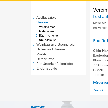
Verein
Lust auf
Ausflugsziele
Vereine
Mehr als 
Vereinsinfos
Im Verein 
Materialien
Räumlichkeiten
Bauförd
Übungsleiter
Weinbau und Brennereien
Hallen und Räume
Göhr
Han
Märkte
Bauförder
Unterkünfte
Blumenw
Für Unterkunftsbetriebe
77948
Fr
Erlebnisguide
E-Mail
Telefon
Förderve
Zurück
Kontakt