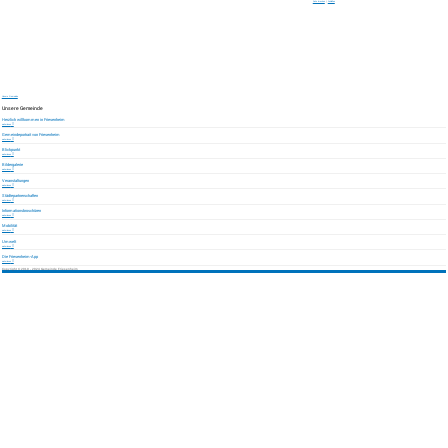
Seite drucken
|
Schließen
Unsere Gemeinde
Unsere Gemeinde
Herzlich willkommen in Friesenheim
weiterlesen
Gemeindeportrait von Friesenheim
weiterlesen
Blickpunkt
weiterlesen
Bildergalerie
weiterlesen
Veranstaltungen
weiterlesen
Städtepartnerschaften
weiterlesen
Informationsbroschüren
weiterlesen
Mobilität
weiterlesen
Umwelt
weiterlesen
Die Friesenheim-App
weiterlesen
Copyright © 2019 - 2024 Gemeinde Friesenheim