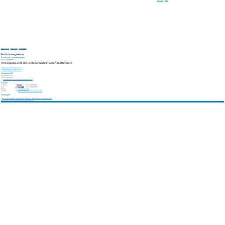
Seite drucken
|
Schließen
Rathaus & Service
/
Digitales Rathaus
/
Rathauswegweiser
Rathauswegweiser
Ämter und Dienstleistungen
Externe Organisationseinheit
Versorgungswerk der Rechtsanwälte in Baden-Württemberg
Allgemeine Informationen
Zugehörige Leistungen
Hausanschrift
Kronprinzstr. 11
70173
Stuttgart
Zur elektronischen Fahrplanauskunft
Kontakt
Telefon
0711/2991051
Fax
0711/2991650
E-Mail
info@vw-ra.de
Internet
https://www.vw-ra.de/index.html
Leistungen
Versorgungswerk der Rechtsanwälte - Mitgliedschaft anmelden
Copyright © 2019 Gemeinde Friesenheim