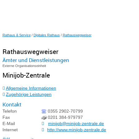
Rathaus & Service
/
Digitales Rathaus
/
Rathauswegweiser
Rathauswegweiser
Ämter und Dienstleistungen
Externe Organisationseinheit
Minijob-Zentrale
Allgemeine Informationen
Zugehörige Leistungen
Kontakt
Telefon
0355 2902-70799
Fax
0201 384-979797
E-Mail
minijob@minijob-zentrale.de
Internet
http://www.minijob-zentrale.de