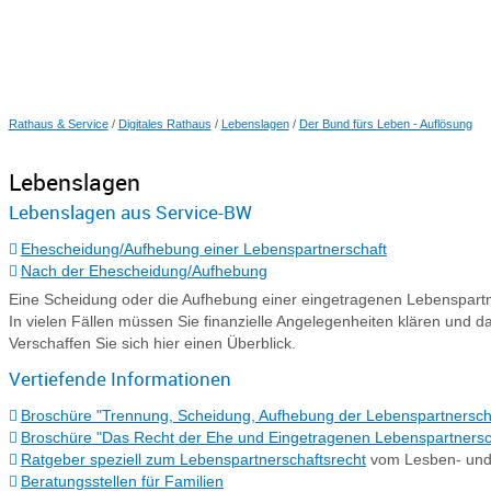
Rathaus & Service
/
Digitales Rathaus
/
Lebenslagen
/
Der Bund fürs Leben - Auflösung
Lebenslagen
Lebenslagen aus Service-BW
Ehescheidung/Aufhebung einer Lebenspartnerschaft
Nach der Ehescheidung/Aufhebung
Eine Scheidung oder die Aufhebung einer eingetragenen Lebenspartn
In vielen Fällen müssen Sie finanzielle Angelegenheiten klären und da
Verschaffen Sie sich hier einen Überblick.
Vertiefende Informationen
Broschüre "Trennung, Scheidung, Aufhebung der Lebenspartnerscha
Broschüre "Das Recht der Ehe und Eingetragenen Lebenspartnersch
Ratgeber speziell zum Lebenspartnerschaftsrecht
vom Lesben- und
Beratungsstellen für Familien