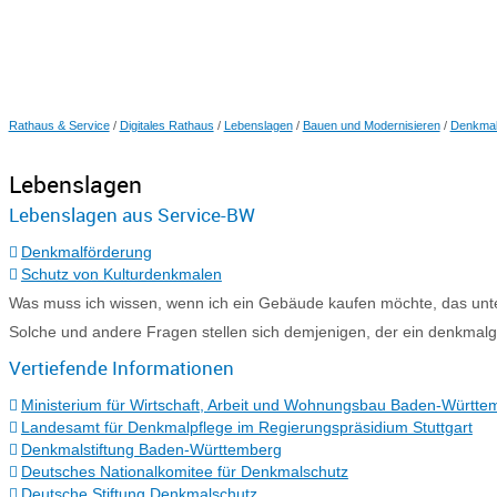
Rathaus & Service
/
Digitales Rathaus
/
Lebenslagen
/
Bauen und Modernisieren
/
Denkmal
Lebenslagen
Lebenslagen aus Service-BW
Denkmalförderung
Schutz von Kulturdenkmalen
Was muss ich wissen, wenn ich ein Gebäude kaufen möchte, das un
Solche und andere Fragen stellen sich demjenigen, der ein denkmalg
Vertiefende Informationen
Ministerium für Wirtschaft, Arbeit und Wohnungsbau Baden-Württe
Landesamt für Denkmalpflege im Regierungspräsidium Stuttgart
Denkmalstiftung Baden-Württemberg
Deutsches Nationalkomitee für Denkmalschutz
Deutsche Stiftung Denkmalschutz