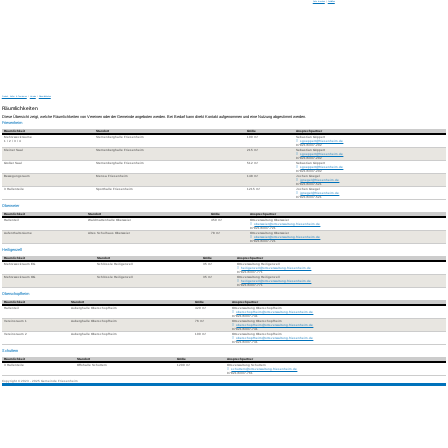
Seite drucken
|
Schließen
Freizeit, Kultur & Tourismus
/
Vereine
/
Räumlichkeiten
Räumlichkeiten
Diese Übersicht zeigt, welche Räumlichkeiten von Vereinen oder der Gemeinde angeboten werden. Bei Bedarf kann direkt Kontakt aufgenommen und eine Nutzung abgestimmt werden.
Friesenheim
Räumlichkeit
Standort
Größe
Ansprechpartner
Mehrzweckräume
Sternenberghalle Friesenheim
100 m²
Sebastian Göppert
1 / 2 / 3 / 4
sgoeppert@friesenheim.de
07821/6337-202
Kleiner Saal
Sternenberghalle Friesenheim
215 m²
Sebastian Göppert
sgoeppert@friesenheim.de
07821/6337-202
Großer Saal
Sternenberghalle Friesenheim
512 m²
Sebastian Göppert
sgoeppert@friesenheim.de
07821/6337-202
Bewegungsraum
Mensa Friesenheim
148 m²
Jochen Gnegel
jgnegel@friesenheim.de
07821/6337-521
3 Hallenteile
Sporthalle Friesenheim
1215 m²
Jochen Gnegel
jgnegel@friesenheim.de
07821/6337-521
Oberweier
Räumlichkeit
Standort
Größe
Ansprechpartner
Hallenteil
Waldmattenhalle Oberweier
450 m²
Ortsverwaltung Oberweier
oberweier@ortsverwaltung.friesenheim.de
07821/6337-721
Aufenthaltsräume
Altes Schulhaus Oberweier
78 m²
Ortsverwaltung Oberweier
oberweier@ortsverwaltung.friesenheim.de
07821/6337-721
Heiligenzell
Räumlichkeit
Standort
Größe
Ansprechpartner
Mehrzweckraum EG
Schlössle Heiligenzell
35 m²
Ortsverwaltung Heiligenzell
heiligenzell@ortsverwaltung.friesenheim.de
07821/6337-771
Mehrzweckraum OG
Schlössle Heiligenzell
35 m²
Ortsverwaltung Heiligenzell
heiligenzell@ortsverwaltung.friesenheim.de
07821/6337-771
Oberschopfheim
Räumlichkeit
Standort
Größe
Ansprechpartner
Hallenteil
Auberghalle Oberschopfheim
420 m²
Ortsverwaltung Oberschopfheim
oberschopfheim@ortsverwaltung.friesenheim.de
07821/6337-741
Vereinsraum 1
Auberghalle Oberschopfheim
76 m²
Ortsverwaltung Oberschopfheim
oberschopfheim@ortsverwaltung.friesenheim.de
07821/6337-741
Vereinsraum 2
Auberghalle Oberschopfheim
100 m²
Ortsverwaltung Oberschopfheim
oberschopfheim@ortsverwaltung.friesenheim.de
07821/6337-741
Schuttern
Räumlichkeit
Standort
Größe
Ansprechpartner
3 Hallenteile
Offohalle Schuttern
1200 m²
Ortsverwaltung Schuttern
schuttern@ortsverwaltung.friesenheim.de
07821/6337-761
Copyright © 2023 - 2025 Gemeinde Friesenheim