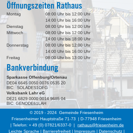
Öffnungszeiten Rathaus
Montag
08:00 Uhr bis 12:00 Uhr
14:00 Uhr bis 16:00 Uhr
Dienstag
08:00 Uhr bis 12:00 Uhr
Mittwoch
08:00 Uhr bis 12:00 Uhr
14:00 Uhr bis 18:00 Uhr
Donnerstag
08:00 Uhr bis 12:00 Uhr
14:00 Uhr bis 16:00 Uhr
Freitag
08:00 Uhr bis 13:00 Uhr
Bankverbindung
Sparkasse Offenburg/Ortenau
DE04 6645 0050 0076 0535 20
BIC: SOLADES1OFG
Volksbank Lahr eG
DE21 6829 0000 0014 9685 04
BIC: GENODE61LAH
© 2019 - 2024 Gemeinde Friesenheim
Friesenheimer Hauptstraße 71-73 | D-77948 Friesenheim
| Telefon: + 49 (0) 07821/6337-0 |
rathaus@friesenheim.de
Leichte Sprache
|
Barrierefreiheit
|
Impressum
|
Datenschutz
|