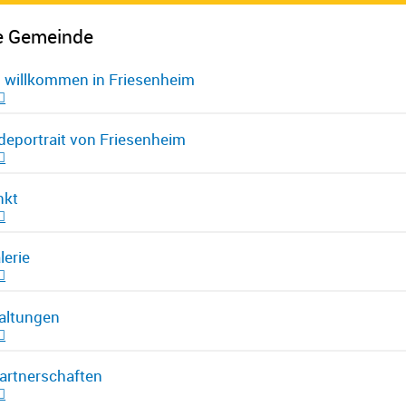
e Gemeinde
h willkommen in Friesenheim
eportrait von Friesenheim
nkt
lerie
altungen
artnerschaften