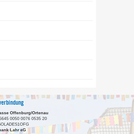
verbindung
asse Offenburg/Ortenau
6645 0050 0076 0535 20
 SOLADES1OFG
bank Lahr eG