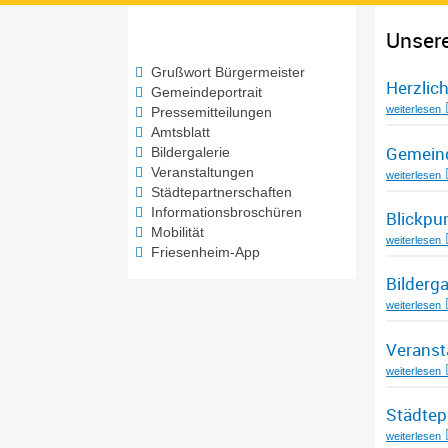
Unser
Grußwort Bürgermeister
Herzlic
Gemeindeportrait
weiterlesen
Pressemitteilungen
Amtsblatt
Gemeind
Bildergalerie
Veranstaltungen
weiterlesen
Städtepartnerschaften
Informationsbroschüren
Blickpu
Mobilität
weiterlesen
Friesenheim-App
Bilderga
weiterlesen
Veranst
weiterlesen
Städtep
weiterlesen