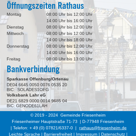
Öffnungszeiten Rathaus
Montag
08:00 Uhr bis 12:00 Uhr
14:00 Uhr bis 16:00 Uhr
Dienstag
08:00 Uhr bis 12:00 Uhr
Mittwoch
08:00 Uhr bis 12:00 Uhr
14:00 Uhr bis 18:00 Uhr
Donnerstag
08:00 Uhr bis 12:00 Uhr
14:00 Uhr bis 16:00 Uhr
Freitag
08:00 Uhr bis 13:00 Uhr
Bankverbindung
Sparkasse Offenburg/Ortenau
DE04 6645 0050 0076 0535 20
BIC: SOLADES1OFG
Volksbank Lahr eG
DE21 6829 0000 0014 9685 04
BIC: GENODE61LAH
© 2019 - 2024 Gemeinde Friesenheim
Friesenheimer Hauptstraße 71-73 | D-77948 Friesenheim
| Telefon: + 49 (0) 07821/6337-0 |
rathaus@friesenheim.de
Leichte Sprache
|
Barrierefreiheit
|
Impressum
|
Datenschutz
|