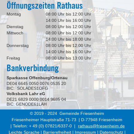
Öffnungszeiten Rathaus
Montag
08:00 Uhr bis 12:00 Uhr
14:00 Uhr bis 16:00 Uhr
Dienstag
08:00 Uhr bis 12:00 Uhr
Mittwoch
08:00 Uhr bis 12:00 Uhr
14:00 Uhr bis 18:00 Uhr
Donnerstag
08:00 Uhr bis 12:00 Uhr
14:00 Uhr bis 16:00 Uhr
Freitag
08:00 Uhr bis 13:00 Uhr
Bankverbindung
Sparkasse Offenburg/Ortenau
DE04 6645 0050 0076 0535 20
BIC: SOLADES1OFG
Volksbank Lahr eG
DE21 6829 0000 0014 9685 04
BIC: GENODE61LAH
© 2019 - 2024 Gemeinde Friesenheim
Friesenheimer Hauptstraße 71-73 | D-77948 Friesenheim
| Telefon: + 49 (0) 07821/6337-0 |
rathaus@friesenheim.de
Leichte Sprache
|
Barrierefreiheit
|
Impressum
|
Datenschutz
|