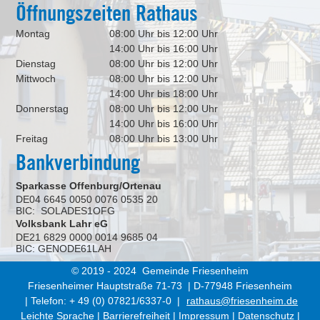
Öffnungszeiten Rathaus
Montag
08:00 Uhr bis 12:00 Uhr
14:00 Uhr bis 16:00 Uhr
Dienstag
08:00 Uhr bis 12:00 Uhr
Mittwoch
08:00 Uhr bis 12:00 Uhr
14:00 Uhr bis 18:00 Uhr
Donnerstag
08:00 Uhr bis 12:00 Uhr
14:00 Uhr bis 16:00 Uhr
Freitag
08:00 Uhr bis 13:00 Uhr
Bankverbindung
Sparkasse Offenburg/Ortenau
DE04 6645 0050 0076 0535 20
BIC: SOLADES1OFG
Volksbank Lahr eG
DE21 6829 0000 0014 9685 04
BIC: GENODE61LAH
© 2019 - 2024 Gemeinde Friesenheim
Friesenheimer Hauptstraße 71-73 | D-77948 Friesenheim
| Telefon: + 49 (0) 07821/6337-0 |
rathaus@friesenheim.de
Leichte Sprache
|
Barrierefreiheit
|
Impressum
|
Datenschutz
|