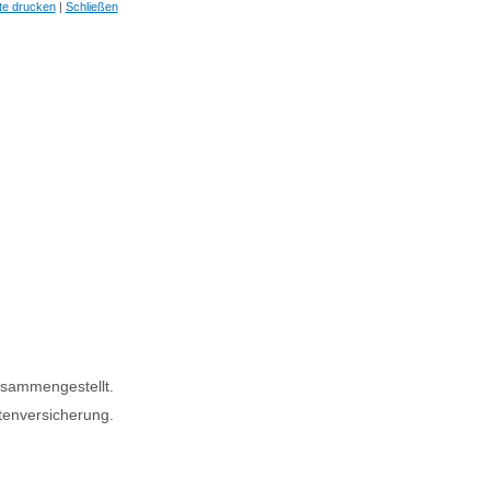
te drucken
|
Schließen
usammengestellt.
tenversicherung.