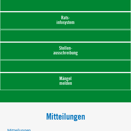
Gemeinde Friesenheim
Rats-
infosystem
Stellen-
ausschreibung
Mängel
melden
Mitteilungen
Mitteilungen