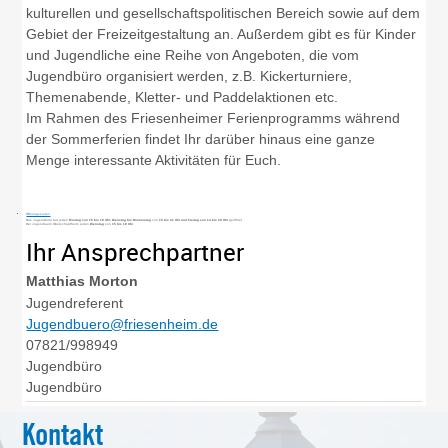
kulturellen und gesellschaftspolitischen Bereich sowie auf dem
Gebiet der Freizeitgestaltung an. Außerdem gibt es für Kinder
und Jugendliche eine Reihe von Angeboten, die vom
Jugendbüro organisiert werden, z.B. Kickerturniere,
Themenabende, Kletter- und Paddelaktionen etc.
Im Rahmen des Friesenheimer Ferienprogramms während
der Sommerferien findet Ihr darüber hinaus eine ganze
Menge interessante Aktivitäten für Euch.
Öffnungszeiten
Das Jugendbüro hat jeden
Montag von 15 bis 18 Uhr,
Dienstag bis Donnerstag
von
15 bis 21 Uhr und Freitag von 14 bis 20 Uhr
geöffnet
Der Jugendraum Oberschopfheim jeden
Dienstag
von
15 bis 19 Uhr
Ihr Ansprechpartner
Matthias
Morton
Jugendreferent
Jugendbuero@friesenheim.de
07821/998949
Jugendbüro
Jugendbüro
Kontakt