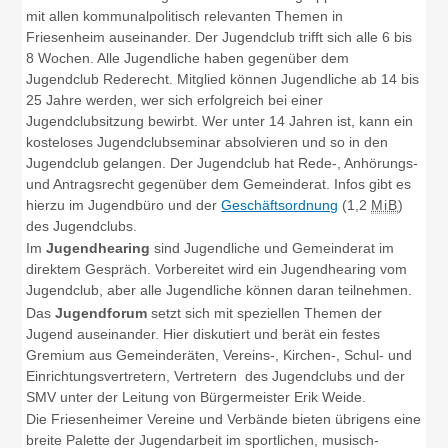
mit allen kommunalpolitisch relevanten Themen in
Friesenheim auseinander. Der Jugendclub trifft sich alle 6 bis
8 Wochen. Alle Jugendliche haben gegenüber dem
Jugendclub Rederecht. Mitglied können Jugendliche ab 14 bis
25 Jahre werden, wer sich erfolgreich bei einer
Jugendclubsitzung bewirbt. Wer unter 14 Jahren ist, kann ein
kosteloses Jugendclubseminar absolvieren und so in den
Jugendclub gelangen. Der Jugendclub hat Rede-, Anhörungs-
und Antragsrecht gegenüber dem Gemeinderat. Infos gibt es
hierzu im Jugendbüro und der
Geschäftsordnung
(1,2
MiB
)
des Jugendclubs.
Im
Jugendhearing
sind Jugendliche und Gemeinderat im
direktem Gespräch. Vorbereitet wird ein Jugendhearing vom
Jugendclub, aber alle Jugendliche können daran teilnehmen.
Das
Jugendforum
setzt sich mit speziellen Themen der
Jugend auseinander. Hier diskutiert und berät ein festes
Gremium aus Gemeinderäten, Vereins-, Kirchen-, Schul- und
Einrichtungsvertretern, Vertretern des Jugendclubs und der
SMV unter der Leitung von Bürgermeister Erik Weide.
Die Friesenheimer Vereine und Verbände bieten übrigens eine
breite Palette der Jugendarbeit im sportlichen, musisch-