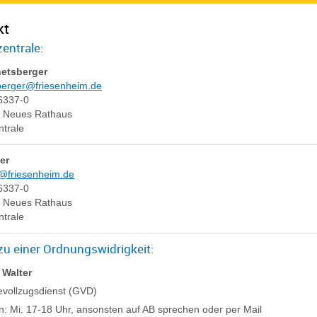
kt
entrale:
etsberger
erger@friesenheim.de
6337-0
e
Neues Rathaus
ntrale
er
friesenheim.de
6337-0
e
Neues Rathaus
ntrale
zu einer Ordnungswidrigkeit:
Walter
vollzugsdienst (GVD)
n: Mi. 17-18 Uhr, ansonsten auf AB sprechen oder per Mail