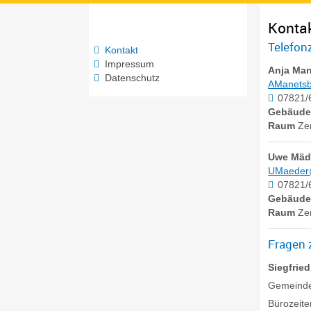
Konta
Telefonz
Kontakt
Impressum
Anja
Man
Datenschutz
AManetsb
07821/
Gebäud
Raum
Ze
Uwe
Mäd
UMaeder@
07821/
Gebäud
Raum
Ze
Fragen 
Siegfried
Gemeinde
Bürozeite