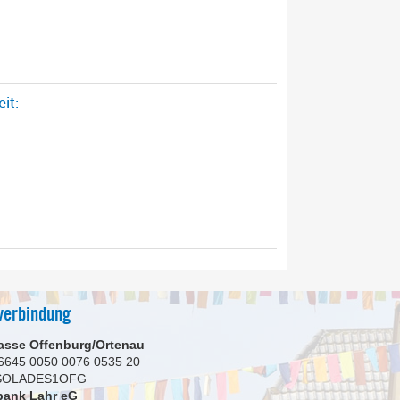
it:
verbindung
asse Offenburg/Ortenau
6645 0050 0076 0535 20
 SOLADES1OFG
bank Lahr eG