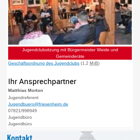
Jugendclubsitzung mit Bürgermeister Weide und
Gemeinderäte
Geschäftsordnung des Jugendclubs
(1,2
MiB
)
Ihr Ansprechpartner
Matthias
Morton
Jugendreferent
Jugendbuero@friesenheim.de
07821/998949
Jugendbüro
Jugendbüro
Kontakt