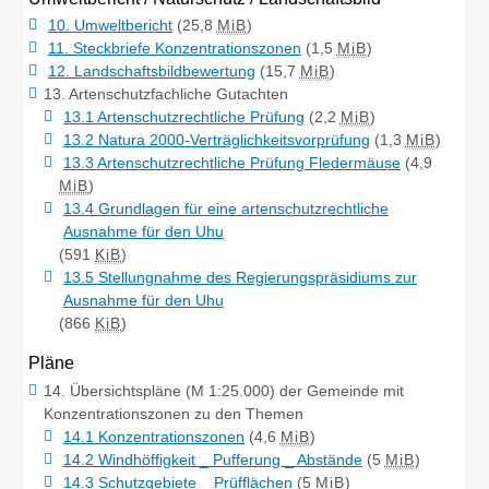
10. Umweltbericht
(25,8
MiB
)
11. Steckbriefe Konzentrationszonen
(1,5
MiB
)
12. Landschaftsbildbewertung
(15,7
MiB
)
13. Artenschutzfachliche Gutachten
13.1 Artenschutzrechtliche Prüfung
(2,2
MiB
)
13.2 Natura 2000-Verträglichkeitsvorprüfung
(1,3
MiB
)
13.3 Artenschutzrechtliche Prüfung Fledermäuse
(4,9
MiB
)
13.4 Grundlagen für eine artenschutzrechtliche
Ausnahme für den Uhu
(591
KiB
)
13.5 Stellungnahme des Regierungspräsidiums zur
Ausnahme für den Uhu
(866
KiB
)
Pläne
14. Übersichtspläne (M 1:25.000) der Gemeinde mit
Konzentrationszonen zu den Themen
14.1 Konzentrationszonen
(4,6
MiB
)
14.2 Windhöffigkeit _ Pufferung _ Abstände
(5
MiB
)
14.3 Schutzgebiete _ Prüfflächen
(5
MiB
)