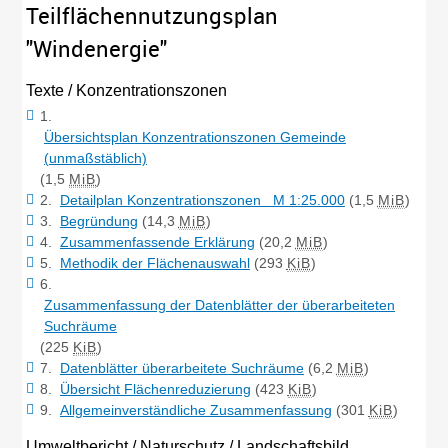
Teilflächennutzungsplan
"Windenergie"
Texte / Konzentrationszonen
1.
Übersichtsplan Konzentrationszonen Gemeinde
(unmaßstäblich)
(1,5
MiB
)
2.
Detailplan Konzentrationszonen M 1:25.000
(1,5
MiB
)
3.
Begründung
(14,3
MiB
)
4.
Zusammenfassende Erklärung
(20,2
MiB
)
5.
Methodik der Flächenauswahl
(293
KiB
)
6.
Zusammenfassung der Datenblätter der überarbeiteten
Suchräume
(225
KiB
)
7.
Datenblätter überarbeitete Suchräume
(6,2
MiB
)
8.
Übersicht Flächenreduzierung
(423
KiB
)
9.
Allgemeinverständliche Zusammenfassung
(301
KiB
)
Umweltbericht / Naturschutz / Landschaftsbild