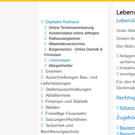
Leben
Lebensl
Digitales Rathaus
Online Terminvereinbarung
Unter Abb
Ausweisstatus online abfragen
Soweit de
Rathauswegweiser
Mitarbeiterverzeichnis
Der Abbru
Bürgerservice - Online Dienste &
Formulare
Anlagen
Lebenslagen
verfahre
Mängelmelder
freiste
Gremien
sonstig
Ausschreibungen Bau- und
Für den A
Lieferleistungen
Denkmalsc
Stellenausschreibungen
Abfalltermine
Rechtsg
Finanzen und Statistik
Wahlen
Anhang 
Freiwillige Feuerwehr
Zugehör
Satzungen/Richtlinien
Sicherheit und
Baugen
Bevölkerungsschutz
Bauvorh