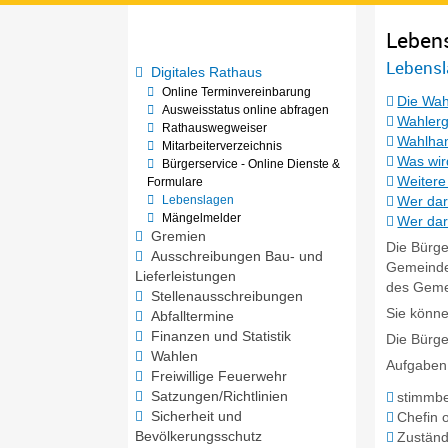
Leben
Lebensl
Digitales Rathaus
Online Terminvereinbarung
Die Wah
Ausweisstatus online abfragen
Wahlerg
Rathauswegweiser
Wahlha
Mitarbeiterverzeichnis
Was wir
Bürgerservice - Online Dienste &
Weitere
Formulare
Lebenslagen
Wer dar
Mängelmelder
Wer dar
Gremien
Die Bürge
Ausschreibungen Bau- und
Gemeinde 
Lieferleistungen
des Gemei
Stellenausschreibungen
Sie könne
Abfalltermine
Finanzen und Statistik
Die Bürge
Wahlen
Aufgaben
Freiwillige Feuerwehr
Satzungen/Richtlinien
stimmbe
Sicherheit und
Chefin 
Bevölkerungsschutz
Zuständ