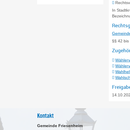
Rechtsv
In Stadtk
Bezeichn
Rechtsg
Gemeinde
§§ 42 bis
Zugehör
Wählerv
Wählerv
Wahlhel
Wahlsch
Freigab
14.10.20
Kontakt
Gemeinde Friesenheim