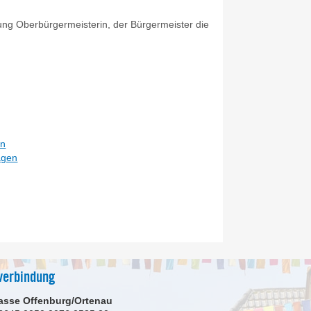
nung Oberbürgermeisterin, der Bürgermeister die
en
agen
verbindung
asse Offenburg/Ortenau