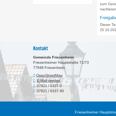
zum Geric
nachlese
Freigab
Dieser Te
25.10.202
Kontakt
Gemeinde Friesenheim
Friesenheimer Hauptstraße 71/73
77948
Friesenheim
OpenStreetMap
E-Mail senden
07821 / 6337-0
07821 / 6337-90
Friesenheimer Hauptstra