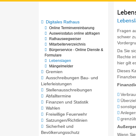
Leben
Lebensl
Digitales Rathaus
Online Terminvereinbarung
Fragen au
Ausweisstatus online abfragen
schwer zu
Rathauswegweiser
Vordergru
Mitarbeiterverzeichnis
Bürgerservice - Online Dienste &
Da Sie si
Formulare
Rechte in
Lebenslagen
hier gilt
Mängelmelder
Dieses Ka
Gremien
Finanzbe
Ausschreibungen Bau- und
Lieferleistungen
Finanzdi
Stellenausschreibungen
Verbrau
Abfalltermine
Überzie
Finanzen und Statistik
sonstig
Wahlen
Anleger
Freiwillige Feuerwehr
grenzüb
Satzungen/Richtlinien
Sicherheit und
Außerger
Bevölkerungsschutz
Wenn Sie 