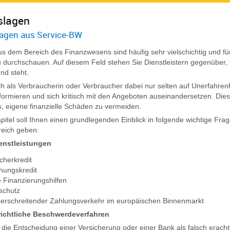
slagen
agen aus Service-BW
s dem Bereich des Finanzwesens sind häufig sehr vielschichtig und für
 durchschauen. Auf diesem Feld stehen Sie Dienstleistern gegenüber, fü
nd steht.
ch als Verbraucherin oder Verbraucher dabei nur selten auf Unerfahrenh
formieren und sich kritisch mit den Angeboten auseinandersetzen. Dies
 es, eigene finanzielle Schäden zu vermeiden.
pitel soll Ihnen einen grundlegenden Einblick in folgende wichtige F
reich geben:
enstleistungen
cherkredit
hungskredit
e Finanzierungshilfen
schutz
erschreitender Zahlungsverkehr im europäischen Binnenmarkt
ichtliche Beschwerdeverfahren
die Entscheidung einer Versicherung oder einer Bank als falsch erach