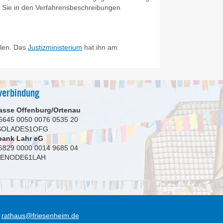
 Sie in den Verfahrensbeschreibungen
llen. Das
Justizministerium
hat ihn am
verbindung
asse Offenburg/Ortenau
6645 0050 0076 0535 20
 SOLADES1OFG
bank Lahr eG
6829 0000 0014 9685 04
GENODE61LAH
rathaus@friesenheim.de