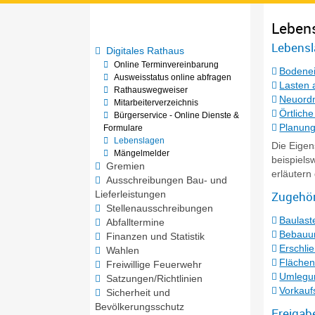
Leben
Lebensl
Digitales Rathaus
Online Terminvereinbarung
Bodene
Ausweisstatus online abfragen
Lasten 
Rathauswegweiser
Neuord
Mitarbeiterverzeichnis
Örtlich
Bürgerservice - Online Dienste &
Planung
Formulare
Lebenslagen
Die Eigen
Mängelmelder
beispiels
Gremien
erläutern
Ausschreibungen Bau- und
Zugehör
Lieferleistungen
Stellenausschreibungen
Baulast
Abfalltermine
Bebauu
Finanzen und Statistik
Erschli
Wahlen
Flächen
Freiwillige Feuerwehr
Umlegun
Satzungen/Richtlinien
Vorkauf
Sicherheit und
Bevölkerungsschutz
Freigab