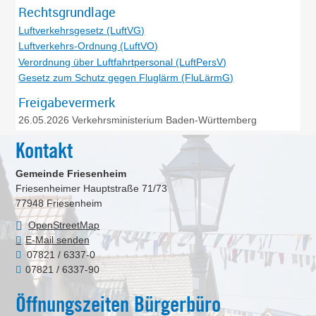
Rechtsgrundlage
Luftverkehrsgesetz (LuftVG)
Luftverkehrs-Ordnung (LuftVO)
Verordnung über Luftfahrtpersonal (LuftPersV)
Gesetz zum Schutz gegen Fluglärm (FluLärmG)
Freigabevermerk
26.05.2026
Verkehrsministerium Baden-Württemberg
Kontakt
Gemeinde Friesenheim
Friesenheimer Hauptstraße 71/73
77948
Friesenheim
OpenStreetMap
E-Mail senden
07821 / 6337-0
07821 / 6337-90
Öffnungszeiten Bürgerbüro