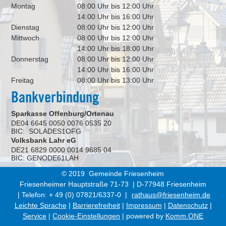
Montag
08:00 Uhr bis 12:00 Uhr
14:00 Uhr bis 16:00 Uhr
Dienstag
08:00 Uhr bis 12:00 Uhr
Mittwoch
08:00 Uhr bis 12:00 Uhr
14:00 Uhr bis 18:00 Uhr
Donnerstag
08:00 Uhr bis 12:00 Uhr
14:00 Uhr bis 16:00 Uhr
Freitag
08:00 Uhr bis 13:00 Uhr
Bankverbindung
Sparkasse Offenburg/Ortenau
DE04 6645 0050 0076 0535 20
BIC: SOLADES1OFG
Volksbank Lahr eG
DE21 6829 0000 0014 9685 04
BIC: GENODE61LAH
© 2019 Gemeinde Friesenheim
Friesenheimer Hauptstraße 71-73 | D-77948 Friesenheim
| Telefon: + 49 (0) 07821/6337-0 |
rathaus@friesenheim.de
Leichte Sprache
|
Barrierefreiheit
|
Impressum
|
Datenschutz
|
Service
|
Cookie-Einstellungen
| powered by
Komm.ONE