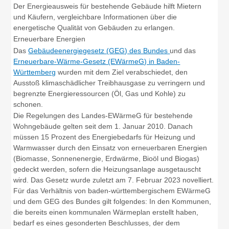
Der Energieausweis für bestehende Gebäude hilft Mietern
und Käufern, vergleichbare Informationen über die
energetische Qualität von Gebäuden zu erlangen.
Erneuerbare Energien
Das
Gebäudeenergiegesetz (GEG) des Bundes
und das
Erneuerbare-Wärme-Gesetz (EWärmeG) in Baden-
Württemberg
wurden mit dem Ziel verabschiedet, den
Ausstoß klimaschädlicher Treibhausgase zu verringern und
begrenzte Energieressourcen (Öl, Gas und Kohle) zu
schonen.
Die Regelungen des Landes-EWärmeG für bestehende
Wohngebäude gelten seit dem 1. Januar 2010. Danach
müssen 15 Prozent des Energiebedarfs für Heizung und
Warmwasser durch den Einsatz von erneuerbaren Energien
(Biomasse, Sonnenenergie, Erdwärme, Bioöl und Biogas)
gedeckt werden, sofern die Heizungsanlage ausgetauscht
wird. Das Gesetz wurde zuletzt am 7. Februar 2023 novelliert.
Für das Verhältnis von baden-württembergischem EWärmeG
und dem GEG des Bundes gilt folgendes: In den Kommunen,
die bereits einen kommunalen Wärmeplan erstellt haben,
bedarf es eines gesonderten Beschlusses, der dem