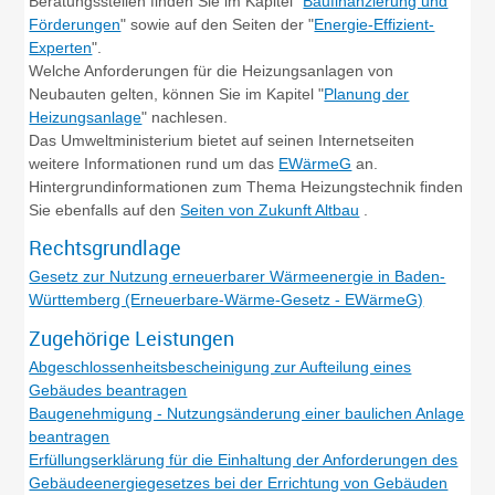
Beratungsstellen finden Sie im Kapitel "
Baufinanzierung und
Förderungen
" sowie auf den Seiten der "
Energie-Effizient-
Experten
".
Welche Anforderungen für die Heizungsanlagen von
Neubauten gelten, können Sie im Kapitel "
Planung der
Heizungsanlage
" nachlesen.
Das Umweltministerium bietet auf seinen Internetseiten
weitere Informationen rund um das
EWärmeG
an.
Hintergrundinformationen zum Thema Heizungstechnik finden
Sie ebenfalls auf den
Seiten von Zukunft Altbau
.
Rechtsgrundlage
Gesetz zur Nutzung erneuerbarer Wärmeenergie in Baden-
Württemberg (Erneuerbare-Wärme-Gesetz - EWärmeG)
Zugehörige Leistungen
Abgeschlossenheitsbescheinigung zur Aufteilung eines
Gebäudes beantragen
Baugenehmigung - Nutzungsänderung einer baulichen Anlage
beantragen
Erfüllungserklärung für die Einhaltung der Anforderungen des
Gebäudeenergiegesetzes bei der Errichtung von Gebäuden