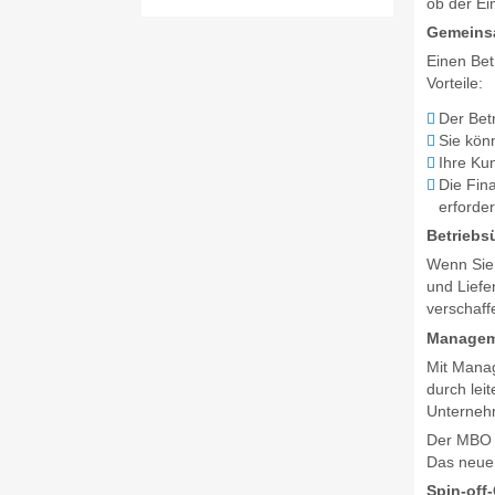
ob der Ei
Gemeins
Einen Bet
Vorteile:
Der Betr
Sie kön
Ihre Ku
Die Fina
erforde
Betrieb
Wenn Sie 
und Liefe
verschaff
Managem
Mit Mana
durch lei
Unterneh
Der MBO 
Das neue 
Spin-off