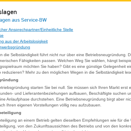
slagen
agen aus Service-BW
icher Ansprechpartner/Einheitliche Stelle
se
g aus der Arbeitslosigkeit
rwerbsgründung
n die Selbständigkeit führt nicht nur über eine Betriebsneugründung. D
erischen Fähigkeiten passen. Welchen Weg Sie wählen, hängt beispiel
ngsspielraum möchten Sie haben? Gibt es eine günstige Gelegenheit
o reduzieren? Mehr zu den möglichen Wegen in die Selbständigkeit lesen
sgründung
etriebsgründung starten Sie bei null. Sie müssen sich Ihren Markt erst 
nden- und Lieferantenbeziehungen aufbauen, Beschäftigte suchen und
ne Anlaufphase durchstehen. Eine Betriebsneugründung birgt aber nich
ach Ihren eigenen Vorstellungen völlig neu aufzubauen.
beteiligung
eteiligung an einem Betrieb gelten dieselben Empfehlungen wie für di
eteiligung, von den Zukunftsaussichten des Betriebs und von den konk