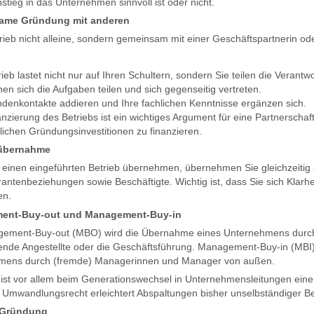
nstieg in das Unternehmen sinnvoll ist oder nicht.
ame Gründung mit anderen
rieb nicht alleine, sondern gemeinsam mit einer Geschäftspartnerin o
ieb lastet nicht nur auf Ihren Schultern, sondern Sie teilen die Verant
nen sich die Aufgaben teilen und sich gegenseitig vertreten.
ndenkontakte addieren und Ihre fachlichen Kenntnisse ergänzen sich.
nzierung des Betriebs ist ein wichtiges Argument für eine Partnerschaft
rlichen Gründungsinvestitionen zu finanzieren.
sübernahme
einen eingeführten Betrieb übernehmen, übernehmen Sie gleichzeitig
rantenbeziehungen sowie Beschäftigte. Wichtig ist, dass Sie sich Klarhe
en.
ent-Buy-out und Management-Buy-in
gement-Buy-out (MBO) wird die Übernahme eines Unternehmens durch
tende Angestellte oder die Geschäftsführung. Management-Buy-in (MB
mens durch (fremde) Managerinnen und Manager von außen.
ist vor allem beim Generationswechsel in Unternehmensleitungen ei
Umwandlungsrecht erleichtert Abspaltungen bisher unselbständiger Be
-Gründung