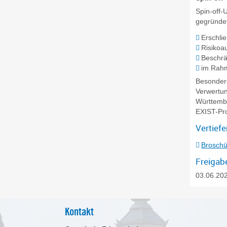
Spin-off-
gegründe
Erschli
Risikoa
Beschr
im Rahm
Besonders
Verwertun
Württemb
EXIST-Pro
Vertief
Broschür
Freigab
03.06.20
Kontakt