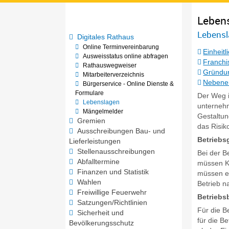
Leben
Lebensl
Digitales Rathaus
Online Terminvereinbarung
Einheitl
Ausweisstatus online abfragen
Franchi
Rathauswegweiser
Gründun
Mitarbeiterverzeichnis
Nebene
Bürgerservice - Online Dienste &
Formulare
Der Weg i
Lebenslagen
unternehm
Mängelmelder
Gestaltu
Gremien
das Risik
Ausschreibungen Bau- und
Betrieb
Lieferleistungen
Stellenausschreibungen
Bei der B
Abfalltermine
müssen Ku
Finanzen und Statistik
müssen ei
Wahlen
Betrieb n
Freiwillige Feuerwehr
Betriebs
Satzungen/Richtlinien
Für die B
Sicherheit und
für die B
Bevölkerungsschutz