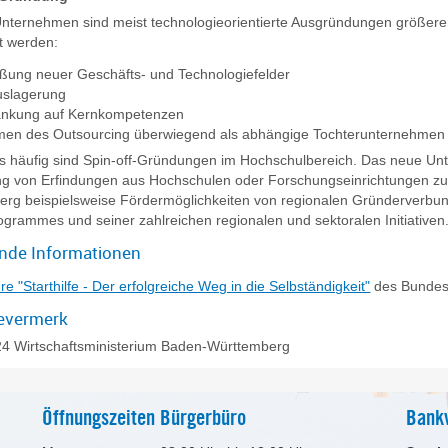
Unternehmen sind meist technologieorientierte Ausgründungen größer
t werden:
eßung neuer Geschäfts- und Technologiefelder
uslagerung
änkung auf Kernkompetenzen
en des Outsourcing überwiegend als abhängige Tochterunternehmen
 häufig sind Spin-off-Gründungen im Hochschulbereich. Das neue Unte
g von Erfindungen aus Hochschulen oder Forschungseinrichtungen zum
erg beispielsweise Fördermöglichkeiten von regionalen Gründerverb
grammes und seiner zahlreichen regionalen und sektoralen Initiativen
ende Informationen
e "Starthilfe - Der erfolgreiche Weg in die Selbständigkeit"
des Bundesw
evermerk
24 Wirtschaftsministerium Baden-Württemberg
Öffnungszeiten Bürgerbüro
Bank