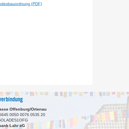
Landesbauordnung (PDF)
verbindung
asse Offenburg/Ortenau
6645 0050 0076 0535 20
 SOLADES1OFG
bank Lahr eG