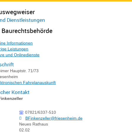
uswegweiser
nd Dienstleistungen
e Baurechtsbehörde
ine Informationen
ige Leistungen
re und Onlinedienste
chrift
imer Hauptstr. 71/73
iesenheim
ektronischen Fahrplanauskunft
icher Kontakt
Finkenzeller
07821/6337-510
BFinkenzeller@friesenheim.de
Neues Rathaus
02.02