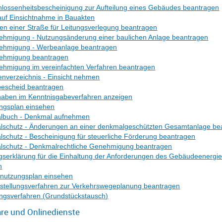
lossenheitsbescheinigung zur Aufteilung eines Gebäudes beantragen
auf Einsichtnahme in Bauakten
en einer Straße für Leitungsverlegung beantragen
hmigung - Nutzungsänderung einer baulichen Anlage beantragen
ehmigung - Werbeanlage beantragen
ehmigung beantragen
hmigung im vereinfachten Verfahren beantragen
enverzeichnis - Einsicht nehmen
escheid beantragen
aben im Kenntnisgabeverfahren anzeigen
ngsplan einsehen
lbuch - Denkmal aufnehmen
schutz - Änderungen an einer denkmalgeschützten Gesamtanlage be
schutz - Bescheinigung für steuerliche Förderung beantragen
schutz - Denkmalrechtliche Genehmigung beantragen
ngserklärung für die Einhaltung der Anforderungen des Gebäudeenergi
n
nutzungsplan einsehen
tstellungsverfahren zur Verkehrswegeplanung beantragen
gsverfahren (Grundstückstausch)
re und Onlinedienste