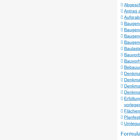
Abgesch
Antrag 
Aufgrab
Baugene
Baugen
Baugen
Baugene
Baulast
Bauvorb
Bauvorh
Bebauu
Denkma
Denkmal
Denkmal
Denkmal
Erfüllu
vorlege
Flächen
Planfes
Umlegun
Formula