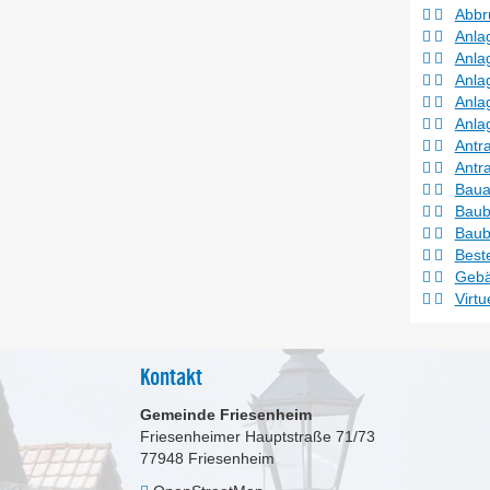
Abbr
Anla
Anla
Anla
Anla
Anla
Antr
Antr
Baua
Baub
Baub
Beste
Gebä
Virt
Kontakt
Gemeinde Friesenheim
Friesenheimer Hauptstraße 71/73
77948
Friesenheim