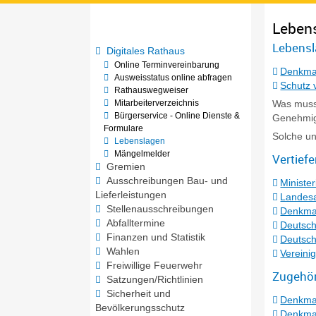
Leben
Lebensl
Digitales Rathaus
Online Terminvereinbarung
Denkma
Ausweisstatus online abfragen
Schutz 
Rathauswegweiser
Mitarbeiterverzeichnis
Was muss 
Bürgerservice - Online Dienste &
Genehmig
Formulare
Solche un
Lebenslagen
Mängelmelder
Vertief
Gremien
Ausschreibungen Bau- und
Ministe
Lieferleistungen
Landesa
Stellenausschreibungen
Denkmal
Abfalltermine
Deutsch
Finanzen und Statistik
Deutsch
Wahlen
Vereini
Freiwillige Feuerwehr
Zugehör
Satzungen/Richtlinien
Sicherheit und
Denkma
Bevölkerungsschutz
Denkmal