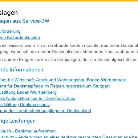
slagen
agen aus Service-BW
lförderung
von Kulturdenkmalen
ich wissen, wenn ich ein Gebäude kaufen möchte, das unter Denkmalsc
ung, wenn ich mein unter Denkmalschutz stehendes Haus umbauen 
d andere Fragen stellen sich demjenigen, der ein denkmalgeschütztes 
ende Informationen
rium für Wirtschaft, Arbeit und Wohnungsbau Baden-Württemberg
mt für Denkmalpflege im Regierungspräsidium Stuttgart
stiftung Baden-Württemberg
es Nationalkomitee für Denkmalschutz
e Stiftung Denkmalschutz
gung der Landesdenkmalpfleger in Deutschland
ige Leistungen
lbuch - Denkmal aufnehmen
schutz - Änderungen an einer denkmalgeschützten Gesamtanlage be