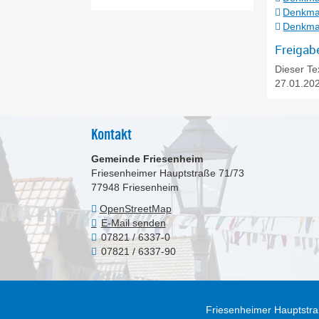
Denkmal
Denkmal
Freigab
Dieser Te
27.01.202
Kontakt
Gemeinde Friesenheim
Friesenheimer Hauptstraße 71/73
77948
Friesenheim
OpenStreetMap
E-Mail senden
07821 / 6337-0
07821 / 6337-90
Friesenheimer Hauptstra