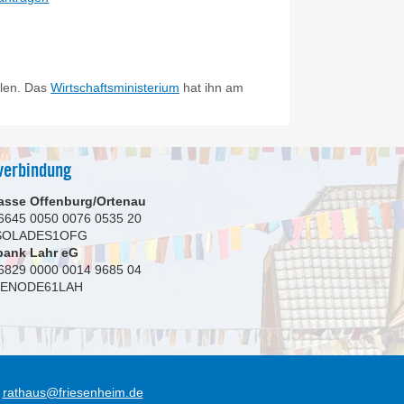
llen. Das
Wirtschaftsministerium
hat ihn am
verbindung
asse Offenburg/Ortenau
6645 0050 0076 0535 20
 SOLADES1OFG
bank Lahr eG
6829 0000 0014 9685 04
GENODE61LAH
rathaus@friesenheim.de