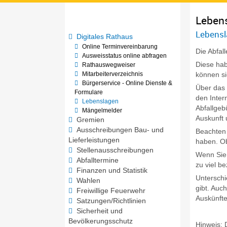
Leben
Lebensl
Digitales Rathaus
Online Terminvereinbarung
Die Abfal
Ausweisstatus online abfragen
Diese hab
Rathauswegweiser
Mitarbeiterverzeichnis
können s
Bürgerservice - Online Dienste &
Über das 
Formulare
den Inter
Lebenslagen
Abfallgeb
Mängelmelder
Auskunft 
Gremien
Ausschreibungen Bau- und
Beachten 
Lieferleistungen
haben. Ob 
Stellenausschreibungen
Wenn Sie 
Abfalltermine
zu viel b
Finanzen und Statistik
Unterschi
Wahlen
gibt. Auc
Freiwillige Feuerwehr
Auskünfte 
Satzungen/Richtlinien
Sicherheit und
Bevölkerungsschutz
Hinweis: 