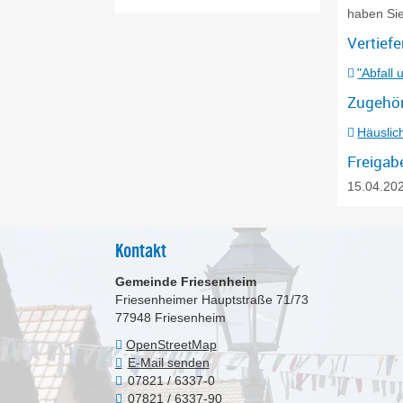
haben Sie
Vertief
"Abfall
Zugehör
Häuslic
Freigab
15.04.20
Kontakt
Gemeinde Friesenheim
Friesenheimer Hauptstraße 71/73
77948
Friesenheim
OpenStreetMap
E-Mail senden
07821 / 6337-0
07821 / 6337-90