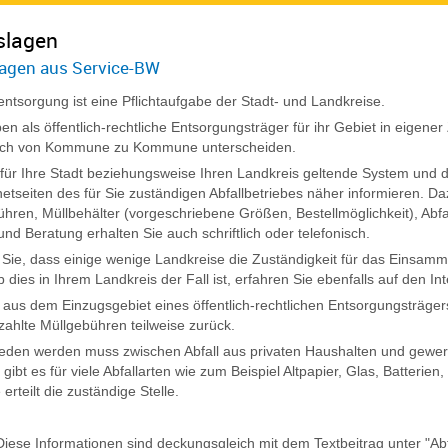
slagen
agen aus Service-BW
lentsorgung ist eine Pflichtaufgabe der Stadt- und Landkreise.
en als öffentlich-rechtliche Entsorgungsträger für ihr Gebiet in eigene
ich von Kommune zu Kommune unterscheiden.
für Ihre Stadt beziehungsweise Ihren Landkreis geltende System und 
netseiten des für Sie zuständigen Abfallbetriebes näher informieren. D
ühren, Müllbehälter (vorgeschriebene Größen, Bestellmöglichkeit), Abfa
und Beratung erhalten Sie auch schriftlich oder telefonisch.
Sie, dass einige wenige Landkreise die Zuständigkeit für das Einsamm
dies in Ihrem Landkreis der Fall ist, erfahren Sie ebenfalls auf den Int
aus dem Einzugsgebiet eines öffentlich-rechtlichen Entsorgungsträger
ezahlte Müllgebühren teilweise zurück.
eden werden muss zwischen Abfall aus privaten Hausha
l
ten und gewer
h gibt es für viele Abfallarten wie zum Beispiel Altpapier, Glas, Batter
erteilt die zuständige Stelle.
Diese Informationen sind deckungsgleich mit dem Textbeitrag unter "Ab