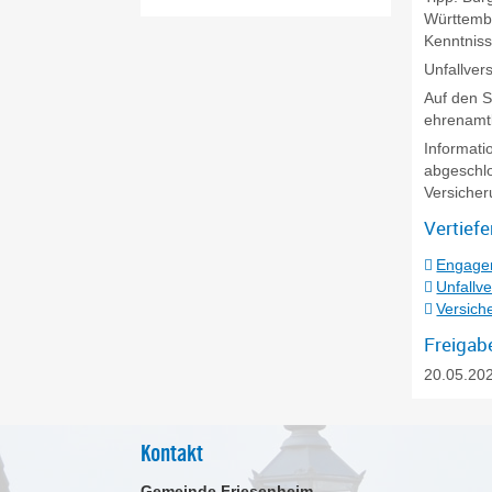
Württembe
Kenntniss
Unfallver
Auf den S
ehrenamtl
Informati
abgeschlo
Versicher
Vertief
Engage
Unfallv
Versich
Freigab
20.05.20
Kontakt
Gemeinde Friesenheim