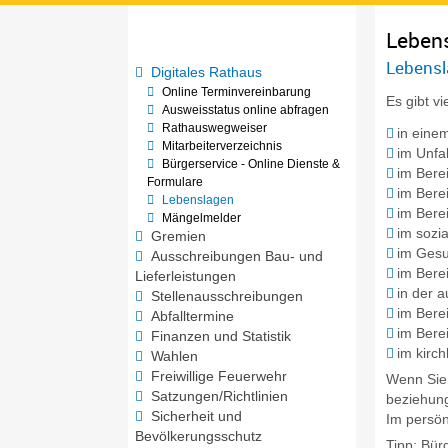
Leben
Lebensl
Digitales Rathaus
Online Terminvereinbarung
Es gibt v
Ausweisstatus online abfragen
Rathauswegweiser
in einem
Mitarbeiterverzeichnis
im Unfal
Bürgerservice - Online Dienste &
im Bere
Formulare
im Bere
Lebenslagen
im Berei
Mängelmelder
im sozia
Gremien
im Gesu
Ausschreibungen Bau- und
im Bere
Lieferleistungen
in der 
Stellenausschreibungen
im Bere
Abfalltermine
im Berei
Finanzen und Statistik
im kirch
Wahlen
Freiwillige Feuerwehr
Wenn Sie 
Satzungen/Richtlinien
beziehung
Sicherheit und
Im persön
Bevölkerungsschutz
Tipp: Bür