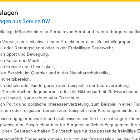
slagen
agen aus Service-BW
ielfältige Möglichkeiten, außerhalb von Beruf und Familie bürgerschaftl
 Verein, einer Initiative, einem Projekt oder einer Selbsthilfegruppe,
l- oder Rettungsdienst oder in der Freiwilligen Feuerwehr,
ich Sport und Bewegung,
ich Kultur und Musik,
ch Freizeit und Geselligkeit,
len Bereich, im Quartier und in der Nachbarschaftshilfe,
ndheitsbereich,
ich Schule oder Kindergarten zum Beispiel in der Elternvertretung,
außerschulischen Jugendarbeit oder der Bildungsarbeit für Erwachsene,
ich Umwelt, Naturschutz oder Tierschutz,
ch Politik und politische Interessenvertretung, zum Beispiel in einer P
lichen oder religiösen Bereich zum Beispiel in der Kirchengemeinde, ei
sich engagieren wollen und nicht wissen, wo Sie sich einbringen könn
sweise dem Ansprechpartner für Bürgerschaftliches Engagement Ihrer 
lichen Gespräch erhalten Sie Vorschläge für das passende freiwillige
gerschaftlich Engagierte können sich von der Organisation, bei der Si