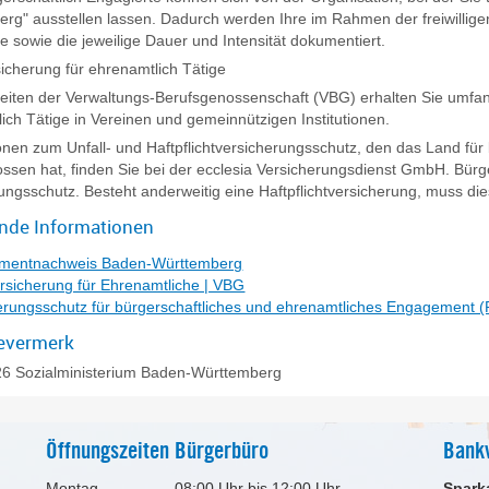
rg" ausstellen lassen. Dadurch werden Ihre im Rahmen der freiwillige
e sowie die jeweilige Dauer und Intensität dokumentiert.
sicherung für ehrenamtlich Tätige
eiten der Verwaltungs-Berufsgenossenschaft (VBG) erhalten Sie umfang
ich Tätige in Vereinen und gemeinnützigen Institutionen.
onen zum Unfall- und Haftpflichtversicherungsschutz, den das Land für
ssen hat, finden Sie bei der ecclesia Versicherungsdienst GmbH. Bürge
ungsschutz. Besteht anderweitig eine Haftpflichtversicherung, muss die
ende Informationen
mentnachweis Baden-Württemberg
ersicherung für Ehrenamtliche | VBG
erungsschutz für bürgerschaftliches und ehrenamtliches Engagement 
evermerk
26 Sozialministerium Baden-Württemberg
Öffnungszeiten Bürgerbüro
Bank
Montag
08:00 Uhr bis 12:00 Uhr
Spark