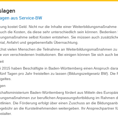
slagen
agen aus Service-BW
dung kostet Geld. Nicht nur die Inhalte einer Weiterbildungsmaßnahme
uch die Kosten, da diese sehr unterschiedlich sein können. Bedenken S
dungsmaßnahme selbst Kosten entstehen. Sie müssen auch zusätzliche 
ial, Anfahrt und gegebenenfalls Übernachtung.
chst vielen Menschen die Teilnahme an Weiterbildungsmaßnahmen zu 
 von verschiedenen Institutionen. Bei einigen können Sie sich auch be
eit
uli 2015 haben Beschäftigte in Baden-Württemberg einen Anspruch darau
 fünf Tagen pro Jahr freistellen zu lassen (Bildungszeitgesetz BW). Die 
tgeltes.
gen
chaftsministerium Baden-Württemberg fördert aus Mitteln des Europäi
ldungsmaßnahmen zur beruflichen Anpassungsfortbildung im Rahmen
tlinien.
Die Förderung erfolgt über einen Zuschuss an die Bildungsanbie
gebühr an die Kursteilnehmenden weitergeben. Ihr Ansprechpartner für
stalter.