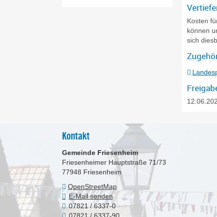
Vertief
Kosten fü
können u
sich dies
Zugehör
Landesp
Freigab
12.06.202
Kontakt
Gemeinde Friesenheim
Friesenheimer Hauptstraße 71/73
77948
Friesenheim
OpenStreetMap
E-Mail senden
07821 / 6337-0
07821 / 6337-90