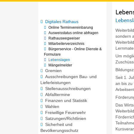
Leben
Lebensl
Digitales Rathaus
Online Terminvereinbarung
Weiterbil
Ausweisstatus online abfragen
sondern a
Rathauswegweiser
Weiterbil
Mitarbeiterverzeichnis
Lernmater
Bürgerservice - Online Dienste &
Formulare
Um mögli
Lebenslagen
Zuschüsse
Mängelmelder
Bildungsz
Gremien
Ausschreibungen Bau- und
Seit 1. J
Lieferleistungen
an bis zu
Stellenausschreibungen
Arbeitsen
Abfalltermine
Förderun
Finanzen und Statistik
Das Wirts
Wahlen
Weiterbi
Freiwillige Feuerwehr
Förderrich
Satzungen/Richtlinien
Teilnahme
Sicherheit und
Kursveran
Bevölkerungsschutz