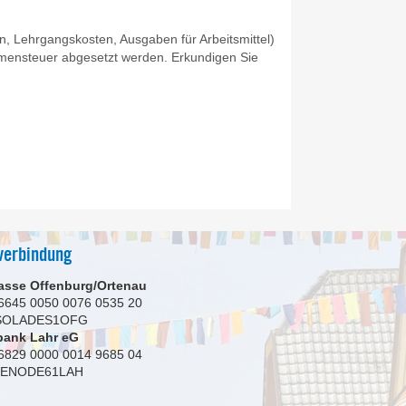
n, Lehrgangskosten, Ausgaben für Arbeitsmittel)
ensteuer abgesetzt werden. Erkundigen Sie
verbindung
asse Offenburg/Ortenau
6645 0050 0076 0535 20
 SOLADES1OFG
bank Lahr eG
6829 0000 0014 9685 04
GENODE61LAH