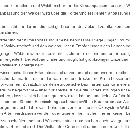
nserer Forstleute und Waldforscher für die Klimaanpassung unserer W
anpassung der Wälder wird über die Förderung resilienter, anpassung
abei nicht nur darum, die richtige Baumart der Zukunft zu pflanzen, s
aßnahmen.
örderung der Klimaanpassung ist eine behutsame Pflege junger und mi
en Waldwirtschaft und den waldbaulichen Empfehlungen des Landes v
n jungen Wäldern werden trockenheitstolerante, seltene und unter heut
 freigestellt. Der Aufbau vitaler und möglichst großkroniger Einzel
n Wäldern sichergestellt.
 wissenschaftlicher Erkenntnisse pflanzen und pflegen unsere Forstleut
ische Baumarten, die an das wärmere und trockenere Klima besser ang
vorkommen. Zusätzlich werden europäische Baumarten aus wärmeren,
rraum beigemischt – aber nur solche, für die die Untersuchungen unse
aben, dass sie sich bei uns gut entwickeln können und keine Gefahr f
 kommen für eine Beimischung auch ausgewählte Baumarten aus Asien
er gehen auch dabei sehr behutsam vor, damit unser Ökosystem Wald n
n Arten verdrängen würden oder unseren heimischen Tieren keinen Le
ssenschaftlerinnen und Wissenschaftler untersuchen auch, wie gut u
el vorbereitet sind. Die Vielfalt der Gene spielt dabei eine große Roll