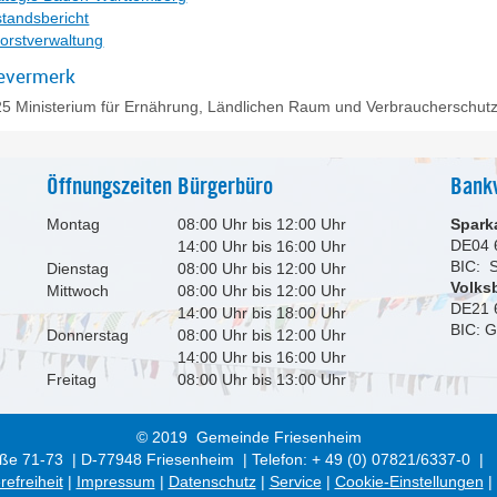
tandsbericht
orstverwaltung
evermerk
25 Ministerium für Ernährung, Ländlichen Raum und Verbraucherschu
Öffnungszeiten Bürgerbüro
Bank
Montag
08:00 Uhr bis 12:00 Uhr
Spark
DE04 
14:00 Uhr bis 16:00 Uhr
BIC:
Dienstag
08:00 Uhr bis 12:00 Uhr
Volks
Mittwoch
08:00 Uhr bis 12:00 Uhr
DE21 
14:00 Uhr bis 18:00 Uhr
BIC: 
Donnerstag
08:00 Uhr bis 12:00 Uhr
14:00 Uhr bis 16:00 Uhr
Freitag
08:00 Uhr bis 13:00 Uhr
© 2019 Gemeinde Friesenheim
ße 71-73 | D-77948 Friesenheim | Telefon: + 49 (0) 07821/6337-0 |
refreiheit
|
Impressum
|
Datenschutz
|
Service
|
Cookie-Einstellungen
|