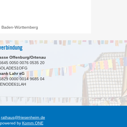
tz Baden-Württemberg
verbindung
asse Offenburg/Ortenau
6645 0050 0076 0535 20
 SOLADES1OFG
bank Lahr eG
6829 0000 0014 9685 04
GENODE61LAH
rathaus@friesenheim.de
 powered by
Komm.ONE