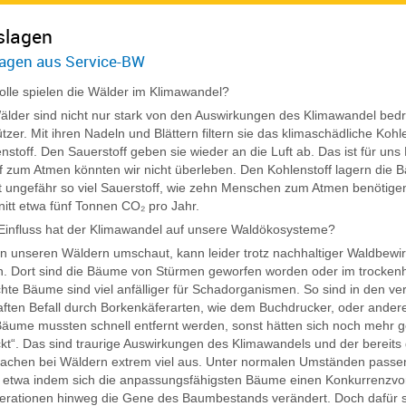
slagen
agen aus Service-BW
lle spielen die Wälder im Klimawandel?
lder sind nicht nur stark von den Auswirkungen des Klimawandel bedroh
tzer. Mit ihren Nadeln und Blättern filtern sie das klimaschädliche Kohl
nstoff. Den Sauerstoff geben sie wieder an die Luft ab. Das ist für 
f zum Atmen könnten wir nicht überleben. Den Kohlenstoff lagern die B
t ungefähr so viel Sauerstoff, wie zehn Menschen zum Atmen benötigen
itt etwa fünf Tonnen CO₂ pro Jahr.
influss hat der Klimawandel auf unsere Waldökosysteme?
in unseren Wäldern umschaut, kann leider trotz nachhaltiger Waldbew
. Dort sind die Bäume von Stürmen geworfen worden oder im trocken
te Bäume sind viel anfälliger für Schadorganismen. So sind in den 
ten Befall durch Borkenkäferarten, wie dem Buchdrucker, oder ander
äume mussten schnell entfernt werden, sonst hätten sich noch mehr 
kt“. Das sind traurige Auswirkungen des Klimawandels und der bereit
achen bei Wäldern extrem viel aus. Unter normalen Umständen passe
, etwa indem sich die anpassungsfähigsten Bäume einen Konkurrenzvor
rationen hinweg die Gene des Baumbestands verändert. Doch dafür s