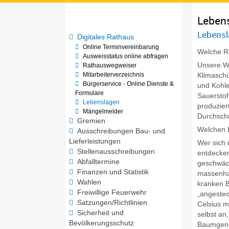
Leben
Lebensl
Digitales Rathaus
Online Terminvereinbarung
Welche Ro
Ausweisstatus online abfragen
Unsere Wä
Rathauswegweiser
Mitarbeiterverzeichnis
Klimaschü
Bürgerservice - Online Dienste &
und Kohle
Formulare
Sauerstof
Lebenslagen
produzier
Mängelmelder
Durchschn
Gremien
Welchen E
Ausschreibungen Bau- und
Lieferleistungen
Wer sich 
Stellenausschreibungen
entdecken
Abfalltermine
geschwäch
Finanzen und Statistik
massenhaf
Wahlen
kranken B
Freiwillige Feuerwehr
„angestec
Satzungen/Richtlinien
Celsius m
Sicherheit und
selbst an
Bevölkerungsschutz
Baumgene