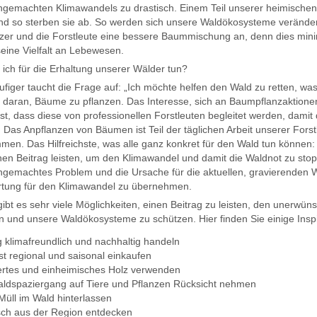
emachten Klimawandels zu drastisch. Einem Teil unserer heimischen B
nd so sterben sie ab. So werden sich unsere Waldökosysteme verändern
zer und die Forstleute eine bessere Baummischung an, denn dies minimi
seine Vielfalt an Lebewesen.
ich für die Erhaltung unserer Wälder tun?
figer taucht die Frage auf: „Ich möchte helfen den Wald zu retten, w
s daran, Bäume zu pflanzen. Das Interesse, sich an Baumpflanzaktionen 
ist, dass diese von professionellen Forstleuten begleitet werden, da
 Das Anpflanzen von Bäumen ist Teil der täglichen Arbeit unserer Fors
en. Das Hilfreichste, was alle ganz konkret für den Wald tun können:
hen Beitrag leisten, um den Klimawandel und damit die Waldnot zu sto
emachtes Problem und die Ursache für die aktuellen, gravierenden Wa
rtung für den Klimawandel zu übernehmen.
 gibt es sehr viele Möglichkeiten, einen Beitrag zu leisten, den unerw
n und unsere Waldökosysteme zu schützen. Hier finden Sie einige Inspi
ag klimafreundlich und nachhaltig handeln
st regional und saisonal einkaufen
ziertes und einheimisches Holz verwenden
ldspaziergang auf Tiere und Pflanzen Rücksicht nehmen
Müll im Wald hinterlassen
isch aus der Region entdecken