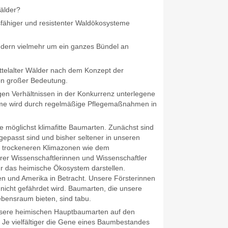
älder?
sfähiger und resistenter Waldökosysteme
ondern vielmehr um ein ganzes Bündel an
ttelalter Wälder nach dem Konzept der
on großer Bedeutung.
igen Verhältnissen in der Konkurrenz unterlegene
bäume wird durch regelmäßige Pflegemaßnahmen in
e möglichst klimafitte Baumarten. Zunächst sind
epasst sind und bisher seltener in unseren
 trockeneren Klimazonen wie dem
rer Wissenschaftlerinnen und Wissenschaftler
ür das heimische Ökosystem darstellen.
 und Amerika in Betracht. Unsere Försterinnen
icht gefährdet wird. Baumarten, die unsere
bensraum bieten, sind tabu.
nsere heimischen Hauptbaumarten auf den
e. Je vielfältiger die Gene eines Baumbestandes