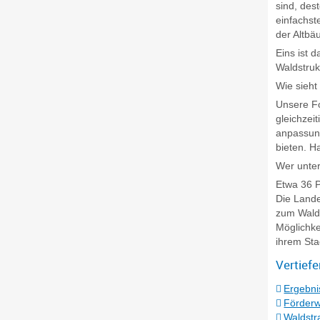
sind, des
einfachst
der Altbä
Eins ist 
Waldstru
Wie sieht
Unsere Fo
gleichzei
anpassun
bieten. H
Wer unter
Etwa 36 P
Die Lande
zum Wald 
Möglichke
ihrem Sta
Vertief
Ergebni
Förderw
Waldstr