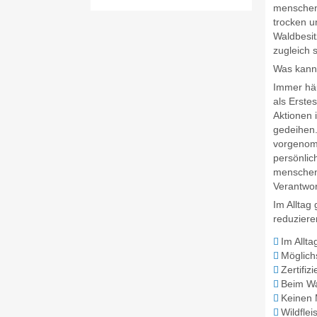
menscheng
trocken u
Waldbesit
zugleich 
Was kann 
Immer häu
als Erste
Aktionen 
gedeihen.
vorgenomm
persönlic
menscheng
Verantwo
Im Alltag
reduziere
Im Allt
Möglich
Zertifi
Beim Wa
Keinen 
Wildfle