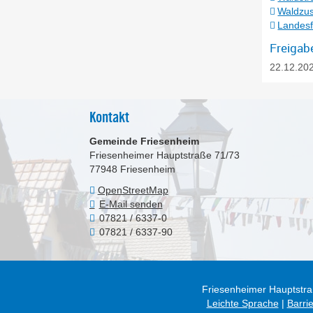
Waldzus
Landesf
Freigab
22.12.20
Kontakt
Gemeinde Friesenheim
Friesenheimer Hauptstraße 71/73
77948
Friesenheim
OpenStreetMap
E-Mail senden
07821 / 6337-0
07821 / 6337-90
Friesenheimer Hauptstra
Leichte Sprache
|
Barrie