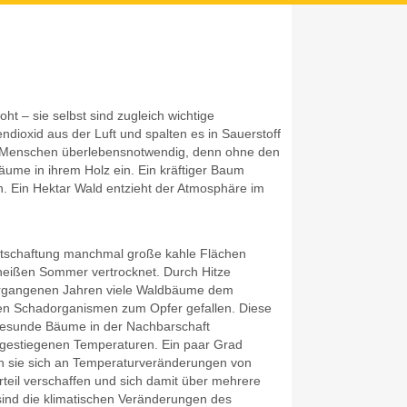
t – sie selbst sind zugleich wichtige
endioxid aus der Luft und spalten es in Sauerstoff
uns Menschen überlebensnotwendig, denn ohne den
äume in ihrem Holz ein. Ein kräftiger Baum
. Ein Hektar Wald entzieht der Atmosphäre im
irtschaftung manchmal große kahle Flächen
heißen Sommer vertrocknet. Durch Hitze
vergangenen Jahren viele Waldbäume dem
en Schadorganismen zum Opfer gefallen. Diese
gesunde Bäume in der Nachbarschaft
s gestiegenen Temperaturen. Ein paar Grad
n sie sich an Temperaturveränderungen von
teil verschaffen und sich damit über mehrere
ind die klimatischen Veränderungen des