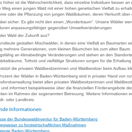
to höher ist die Wahrscheinlichkeit, dass einzelne Individuen besser a
e Weg einen jungen Wald mit einer hohen genetischen Vielfalt zu erhalt
ume oder die Pflanzung von jungen Waldbäumen, deren Herkunft über ein 
dabei sicher: Es gibt nicht den einen „Wunderbaum“. Unsere Wälder wer
kturen anpassungsfähiger gegenüber Umweltveränderungen.
 der Wald der Zukunft aus?
rstleute gestalten Mischwälder, in denen eine Vielfalt an Baumarten 
tig mehrere Generationen, vom kleinen Bäumchen bis zum alten Baum
gsfähig an klimabedingte Veränderungen und stehen an den Standort
abitatbäume, Totholz und vielfältige Strukturen sorgen für die Erhaltung
stützt die privaten Waldbesitzerinnen und Waldbesitzer beim Aufbau kl
rozent der Wälder in Baden-Württemberg sind in privater Hand von r
sforstverwaltung bietet allen privaten Waldbesitzerinnen und Waldbesi
und informiert beispielsweise über die finanziellen Förderangebote d
iten im Rahmen der sogenannten Betreuung. Weitere Informationen er
dt- oder Landkreis.
ende Informationen
sse der Bundeswaldinventur für Baden-Württemberg
egweiser zu forstwirtschaftlichen Maßnahmen
ategie Baden-Württemberg