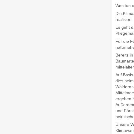
Was tun u
Die Klima
realisiert.
Es geht d
Pflegem
Für die F
naturnah
Bereits i
Baumarten
mittelalte
Auf Basis
dies heim
Wäldern 
Mittelmee
ergeben h
Außerdem
und Först
heimische
Unsere Wi
Klimawand