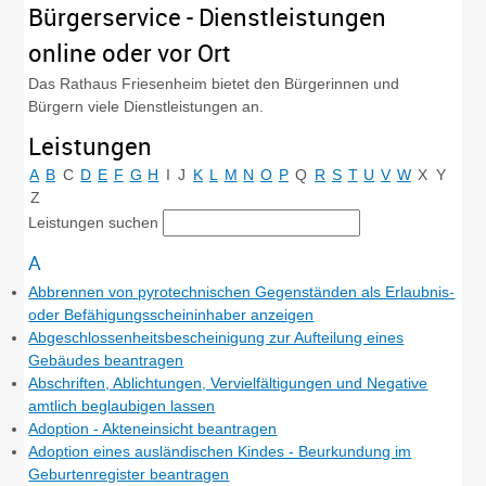
Bürgerservice - Dienstleistungen
online oder vor Ort
Das Rathaus Friesenheim bietet den Bürgerinnen und
Bürgern viele Dienstleistungen an.
Leistungen
A
B
C
D
E
F
G
H
I
J
K
L
M
N
O
P
Q
R
S
T
U
V
W
X
Y
Z
Leistungen suchen
A
Abbrennen von pyrotechnischen Gegenständen als Erlaubnis-
oder Befähigungsscheininhaber anzeigen
Abgeschlossenheitsbescheinigung zur Aufteilung eines
Gebäudes beantragen
Abschriften, Ablichtungen, Vervielfältigungen und Negative
amtlich beglaubigen lassen
Adoption - Akteneinsicht beantragen
Adoption eines ausländischen Kindes - Beurkundung im
Geburtenregister beantragen