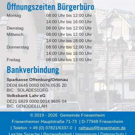
Öffnungszeiten Bürgerbüro
Montag
08:00 Uhr bis 12:00 Uhr
14:00 Uhr bis 16:00 Uhr
Dienstag
08:00 Uhr bis 12:00 Uhr
Mittwoch
08:00 Uhr bis 12:00 Uhr
14:00 Uhr bis 18:00 Uhr
Donnerstag
08:00 Uhr bis 12:00 Uhr
14:00 Uhr bis 16:00 Uhr
Freitag
08:00 Uhr bis 13:00 Uhr
Bankverbindung
Sparkasse Offenburg/Ortenau
DE04 6645 0050 0076 0535 20
BIC: SOLADES1OFG
Volksbank Lahr eG
DE21 6829 0000 0014 9685 04
BIC: GENODE61LAH
© 2019 - 2026 Gemeinde Friesenheim
Friesenheimer Hauptstraße 71-73 | D-77948 Friesenheim
| Telefon: + 49 (0) 07821/6337-0 |
rathaus@friesenheim.de
Leichte Sprache
|
Barrierefreiheit
|
Impressum
|
Datenschutz
|