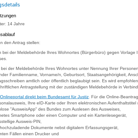
gsdetails
tzungen
ter: 14 Jahre
sablauf
n den Antrag stellen:
h bei der Meldebehörde Ihres Wohnortes (Bürgerbüro) gegen Vorlage I
ses.
ch bei der Meldebehörde Ihres Wohnortes unter Nennung Ihrer Persone
der Familienname, Vorname/n, Geburtsort, Staatsangehörigkeit, Ansch
gsschreiben amtlich oder öffentlich beglaubigt sein. Es wird empfohl
chriftlichen Antragstellung mit der zuständigen Meldebehörde in Verbin
s
Onlineportal direkt beim Bundesamt für Justiz
. F
ür die Online-Beantra
sonalausweis, Ihre eID-Karte oder
Ihren elektronischen Aufenthaltstitel
enlose "AusweisApp" des Bundes zum Auslesen des Ausweises,
netes Smartphone oder einen Computer und ein Kartenlesegerät,
sstellige Ausweis-PIN,
 hochzuladende Dokumente nebst digitalem Erfassungsgerät,
mten Fällen einen Drucker und