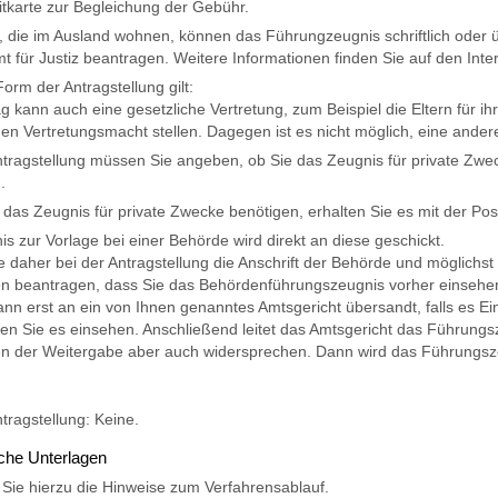
itkarte zur Begleichung der Gebühr.
 die im Ausland wohnen, können das Führungzeugnis schriftlich oder ü
 für Justiz beantragen. Weitere Informationen finden Sie auf
den Inte
Form der Antragstellung gilt:
g kann auch eine gesetzliche Vertretung
, zum Beispiel die Eltern für i
hen Vertretungsmacht stellen. Dagegen ist es nicht möglich, eine ander
ntragstellung müssen Sie angeben, ob Sie das Zeugnis für private Zwec
.
das Zeugnis für private Zwecke benötigen, erhalten Sie es mit der Pos
is zur Vorlage bei einer Behörde wird direkt an diese geschickt.
 daher bei der Antragstellung die Anschrift der Behörde und möglichs
en beantragen, dass Sie das Behördenführungszeugnis vorher einsehe
ann erst an ein von Ihnen genanntes Amtsgericht übersandt, falls es Ei
en Sie es einsehen. Anschließend leitet das Amtsgericht das Führungs
n der Weitergabe aber auch widersprechen. Dann wird das Führungsze
ntragstellung: Keine.
iche Unterlagen
Sie hierzu die Hinweise zum Verfahrensablauf.