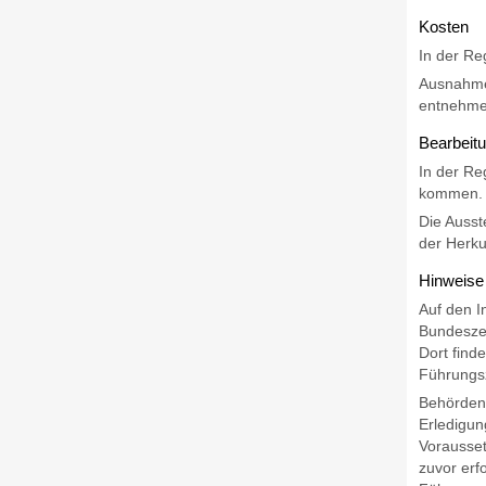
Kosten
In der Re
Ausnahm
entnehmen
Bearbeit
In der Re
kommen.
Die Ausst
der Herku
Hinweise
Auf den I
Bundeszen
Dort find
Führungs
Behörden 
Erledigun
Vorausset
zuvor erf