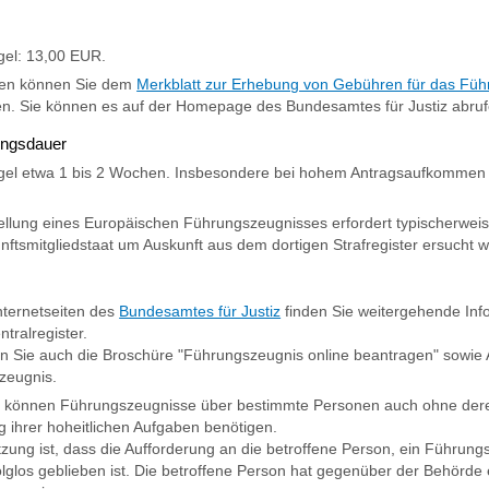
gel: 13,00 EUR.
en können Sie dem
Merkblatt zur Erhebung von Gebühren für das Füh
. Sie können es auf der Homepage des Bundesamtes für Justiz abruf
ungsdauer
gel etwa 1 bis 2 Wochen. Insbesondere bei hohem Antragsaufkommen 
ellung eines Europäischen Führungszeugnisses erfordert typischerweis
nftsmitgliedstaat um Auskunft aus dem dortigen Strafregister ersucht
nternetseiten des
Bundesamtes für Justiz
finden Sie weitergehende In
tralregister.
en Sie auch die Broschüre "Führungszeugnis online beantragen" sowie 
zeugnis.
können Führungszeugnisse über bestimmte Personen auch ohne deren 
g ihrer hoheitlichen Aufgaben benötigen.
zung ist, dass die Aufforderung an die betroffene Person, ein Führun
olglos geblieben ist. Die betroffene Person hat gegenüber der Behörde 