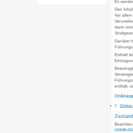
Es werden
Den Inhal
Vor allem
Verurteil
dann nich
Strafgese
Darüber h
Führungs
Enthält d
Eintragun
Beantragt
Vereinigt
Führungsz
enthält, 
Onlinea
Online
Zuständ
Beachten 
Zentrale mi