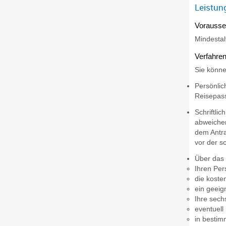
Leistun
Vorausse
Mindestal
Verfahren
Sie könne
Persönlic
Reisepas
Schriftli
abweichen
dem Antra
vor der s
Über da
Ihren Per
die kost
ein geeig
Ihre sech
eventuell
in bestim