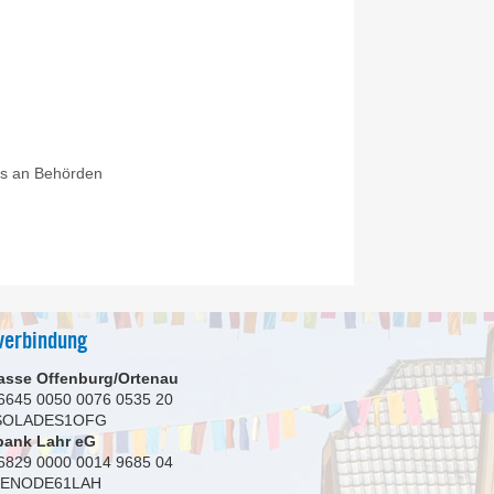
es an Behörden
verbindung
asse Offenburg/Ortenau
6645 0050 0076 0535 20
 SOLADES1OFG
bank Lahr eG
6829 0000 0014 9685 04
GENODE61LAH