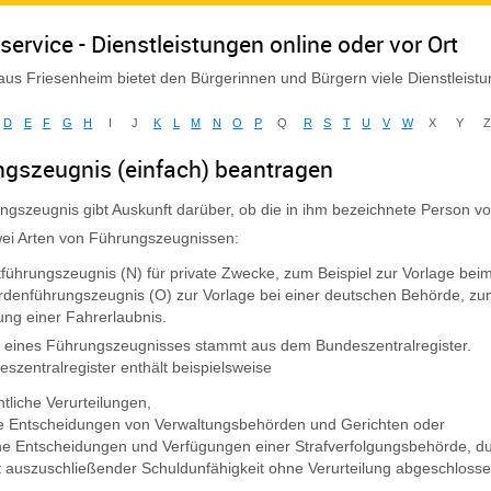
service - Dienstleistungen online oder vor Ort
us Friesenheim bietet den Bürgerinnen und Bürgern viele Dienstleist
D
E
F
G
H
I
J
K
L
M
N
O
P
Q
R
S
T
U
V
W
X
Y
gszeugnis (einfach) beantragen
ngszeugnis gibt Auskunft darüber, ob die in ihm bezeichnete Person vorb
wei Arten von Führungszeugnissen:
tführungszeugnis (N) für private Zwecke
, zum Beispiel zur Vorlage beim
denführungszeugnis (O) zur Vorlage bei einer deutschen Behörde
, zu
ng einer Fahrerlaubnis.
t eines Führungszeugnisses stammt aus dem Bundeszentralregister.
szentralregister enthält beispielsweise
htliche Verurteilungen,
e Entscheidungen von Verwaltungsbehörden und Gerichten oder
che Entscheidungen und Verfügungen einer Strafverfolgungsbehörde, du
t auszuschließender Schuldunfähigkeit ohne Verurteilung abgeschlosse