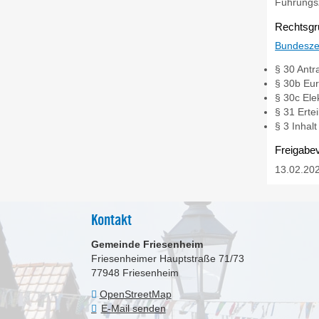
Führungs
Rechtsgr
Bundesze
§ 30 Antr
§ 30b Eu
§ 30c Ele
§ 31 Erte
§ 3 Inhal
Freigabe
13.02.20
Kontakt
Gemeinde Friesenheim
Friesenheimer Hauptstraße 71/73
77948
Friesenheim
OpenStreetMap
E-Mail senden