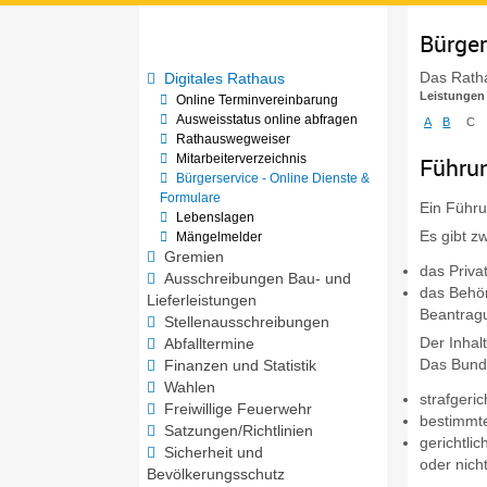
Bürger
Das Ratha
Digitales Rathaus
Leistungen
Online Terminvereinbarung
Ausweisstatus online abfragen
A
B
C
Rathauswegweiser
Mitarbeiterverzeichnis
Führun
Bürgerservice - Online Dienste &
Formulare
Ein Führu
Lebenslagen
Es gibt z
Mängelmelder
Gremien
das Priva
Ausschreibungen Bau- und
das Behör
Lieferleistungen
Beantragu
Stellenausschreibungen
Der Inhal
Abfalltermine
Das Bunde
Finanzen und Statistik
Wahlen
strafgeric
Freiwillige Feuerwehr
bestimmt
Satzungen/Richtlinien
gerichtli
Sicherheit und
oder nich
Bevölkerungsschutz