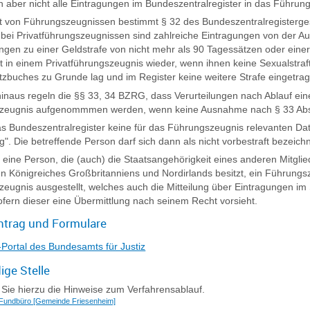
 aber nicht alle Eintragungen im Bundeszentralregister in das Führ
t von Führungszeugnissen bestimmt § 32 des Bundeszentralregisterg
 bei Privatführungszeugnissen sind zahlreiche Eintragungen von der
ungen zu einer Geldstrafe von nicht mehr als 90 Tagessätzen oder einer
t in einem Privatführungszeugnis wieder, wenn ihnen keine Sexualstra
tzbuches zu Grunde lag und im Register keine weitere Strafe eingetrage
inaus regeln die §§ 33, 34 BZRG, dass Verurteilungen nach Ablauf eine
zeugnis aufgenommmen werden, wenn keine Ausnahme nach § 33 Absa
as Bundeszentralregister keine für das Führungszeugnis relevanten Dat
g". Die betreffende Person darf sich dann als nicht vorbestraft bezeich
 eine Person, die (auch) die Staatsangehörigkeit eines anderen Mitgli
en Königreiches Großbritanniens und Nordirlands
besitzt, ein Führungs
eugnis ausgestellt, welches auch die Mitteilung über Eintragungen im S
sofern dieser eine Übermittlung nach seinem Recht vorsieht.
ntrag und Formulare
-Portal des Bundesamts für Justiz
ige Stelle
Sie hierzu die Hinweise zum Verfahrensablauf.
t Fundbüro [Gemeinde Friesenheim]