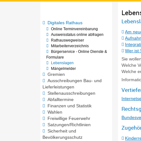
Leben
Lebensl
Digitales Rathaus
Online Terminvereinbarung
Am neu
Ausweisstatus online abfragen
Aufnahm
Rathauswegweiser
Integra
Mitarbeiterverzeichnis
Wer ist
Bürgerservice - Online Dienste &
Formulare
Sie wolle
Lebenslagen
Welche V
Mängelmelder
Welche er
Gremien
Informati
Ausschreibungen Bau- und
Lieferleistungen
Vertief
Stellenausschreibungen
Internets
Abfalltermine
Finanzen und Statistik
Rechtsg
Wahlen
Bundesve
Freiwillige Feuerwehr
Satzungen/Richtlinien
Zugehör
Sicherheit und
Bevölkerungsschutz
Kinderr