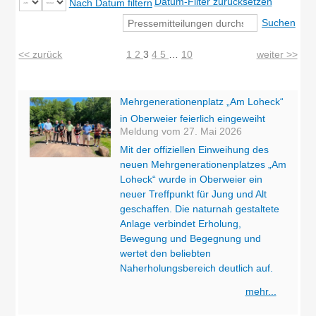
Datum-Filter zurücksetzen
Nach Datum filtern
<< zurück
1
2
3
4
5
…
10
weiter >>
Mehrgenerationenplatz „Am Loheck“
in Oberweier feierlich eingeweiht
Meldung vom
27. Mai 2026
Mit der offiziellen Einweihung des
neuen Mehrgenerationenplatzes „Am
Loheck“ wurde in Oberweier ein
neuer Treffpunkt für Jung und Alt
geschaffen. Die naturnah gestaltete
Anlage verbindet Erholung,
Bewegung und Begegnung und
wertet den beliebten
Naherholungsbereich deutlich auf.
mehr...