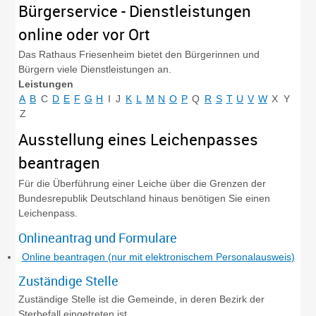
Bürgerservice - Dienstleistungen
online oder vor Ort
Das Rathaus Friesenheim bietet den Bürgerinnen und
Bürgern viele Dienstleistungen an.
Leistungen
A
B
C
D
E
F
G
H
I
J
K
L
M
N
O
P
Q
R
S
T
U
V
W
X
Y
Z
Ausstellung eines Leichenpasses
beantragen
Für die Überführung einer Leiche über die Grenzen der
Bundesrepublik Deutschland hinaus benötigen Sie einen
Leichenpass.
Onlineantrag und Formulare
Online beantragen (nur mit elektronischem Personalausweis)
Zuständige Stelle
Zuständige Stelle ist die Gemeinde, in deren Bezirk der
Sterbefall eingetreten ist.