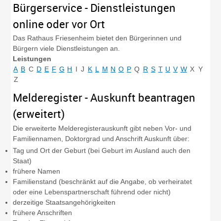
Bürgerservice - Dienstleistungen
online oder vor Ort
Das Rathaus Friesenheim bietet den Bürgerinnen und
Bürgern viele Dienstleistungen an.
Leistungen
A
B
C
D
E
F
G
H
I
J
K
L
M
N
O
P
Q
R
S
T
U
V
W
X
Y
Z
Melderegister - Auskunft beantragen
(erweitert)
Die erweiterte Melderegisterauskunft gibt neben Vor- und
Familiennamen, Doktorgrad und Anschrift Auskunft über:
Tag und Ort der Geburt (bei Geburt im Ausland auch den
Staat)
frühere Namen
Familienstand (beschränkt auf die Angabe, ob verheiratet
oder eine Lebenspartnerschaft führend oder nicht)
derzeitige Staatsangehörigkeiten
frühere Anschriften