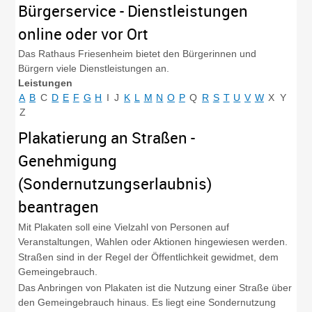
Bürgerservice - Dienstleistungen
online oder vor Ort
Das Rathaus Friesenheim bietet den Bürgerinnen und
Bürgern viele Dienstleistungen an.
Leistungen
A
B
C
D
E
F
G
H
I
J
K
L
M
N
O
P
Q
R
S
T
U
V
W
X
Y
Z
Plakatierung an Straßen -
Genehmigung
(Sondernutzungserlaubnis)
beantragen
Mit Plakaten soll eine Vielzahl von Personen auf
Veranstaltungen, Wahlen oder Aktionen hingewiesen werden.
Straßen sind in der Regel der Öffentlichkeit gewidmet, dem
Gemeingebrauch.
Das Anbringen von Plakaten ist die Nutzung einer Straße über
den Gemeingebrauch hinaus. Es liegt eine Sondernutzung