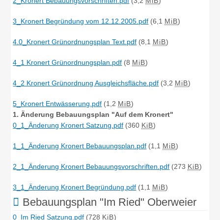
2_Kronert Bebauungsvorschriften.pdf
(3,2
MiB
)
3_Kronert Begründung vom 12.12.2005.pdf
(6,1
MiB
)
4.0_Kronert Grünordnungsplan Text.pdf
(8,1
MiB
)
4_1 Kronert Grünordnungsplan.pdf
(8
MiB
)
4_2 Kronert Grünordnung Ausgleichsfläche.pdf
(3,2
MiB
)
5_Kronert Entwässerung.pdf
(1,2
MiB
)
1. Änderung Bebauungsplan "Auf dem Kronert"
0_1_Änderung Kronert Satzung.pdf
(360
KiB
)
1_1_Änderung Kronert Bebauungsplan.pdf
(1,1
MiB
)
2_1_Änderung Kronert Bebauungsvorschriften.pdf
(273
KiB
)
3_1_Änderung Kronert Begründung.pdf
(1,1
MiB
)
Bebauungsplan "Im Ried" Oberweier
0_Im Ried Satzung.pdf
(728
KiB
)