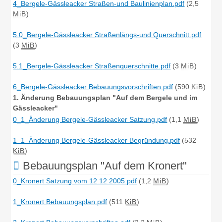
4_Bergele-Gässleacker Straßen-und Baulinienplan.pdf
(2,5
MiB
)
5.0_Bergele-Gässleacker Straßenlängs-und Querschnitt.pdf
(3
MiB
)
5.1_Bergele-Gässleacker Straßenquerschnitte.pdf
(3
MiB
)
6_Bergele-Gässleacker Bebauungsvorschriften.pdf
(590
KiB
)
1. Änderung Bebauungsplan "Auf dem Bergele und im
Gässleacker"
0_1_Änderung Bergele-Gässleacker Satzung.pdf
(1,1
MiB
)
1_1_Änderung Bergele-Gässleacker Begründung.pdf
(532
KiB
)
Bebauungsplan "Auf dem Kronert"
0_Kronert Satzung vom 12.12.2005.pdf
(1,2
MiB
)
1_Kronert Bebauungsplan.pdf
(511
KiB
)