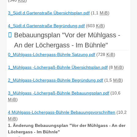
3_Südl.d.Gartenstraße Übersichtsplan.pdf
(1,1
MiB
)
4_Südl.d.Gartenstraße Begründung.pdf
(603
KiB
)
Bebauungsplan "Vor der Mühlgass -
An der Löchergass - Im Bühnle"
0_Mühlgass-Löchergass-Bühnle Satzung.pdf
(728
KiB
)
1_Mühlgass -Löchergaß-Bühnle Übersichtsplan.pdf
(8
MiB
)
2_Mühlgass-Löchergass-Bühnle Begründung.pdf
(1,5
MiB
)
3_Mühlgass -Löchergaß-Bühnle Bebauungsplan.pdf
(10,6
MiB
)
4 Mühlgass-Löchergass-Bühnle Bebauungsvorschriften
(10,2
MiB
)
1. Änderung Bebauungsplan "Vor der Mühlgass - An der
Löchergass - Im Bühnle"