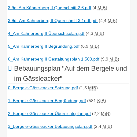
3.9c_Am Kähnerberg II Querschnitt 2.6.pdf
(4
MiB
)
3.9d_Am Kähnerberg II Querschnitt 3.1pdf.pdf
(4,4
MiB
)
4_Am Kähnerberg II Übersichtsplan.pdf
(4,3
MiB
)
5_Am Kähnerberg II Begründung.pdf
(6,9
MiB
)
6_Am Kähnerberg II Gestaltungsplan 1.500.pdf
(9,9
MiB
)
Bebauungsplan "Auf dem Bergele und
im Gässleacker"
0_Bergele-Gässleacker Satzung.pdf
(1,5
MiB
)
1_Bergele-Gässleacker Begründung.pdf
(581
KiB
)
2_Bergele-Gässleacker Übersichtsplan.pdf
(2,2
MiB
)
3_Bergele-Gässleacker Bebauungsplan.pdf
(2,4
MiB
)