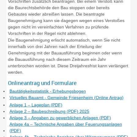
Vorschriften zusätzlich beantragen. Bei einem Verstoß kann
die Baurechtsbehörde den Bau stoppen oder bereits
Gebautes wieder abreißen lassen. Die beantragte
Baug
e
nehmigung kann sie dagegen wegen eines Ve
r
stoßes
gegen nicht im vereinfachten Verfahren zu prüfende
Vo
r
schriften in der Regel nicht ablehnen.
Die Baugenehmigung erlischt
automatisch
, wenn Sie nicht
inne
r
halb von drei Jahren nach der Erteilung der
Genehmigung mit der Bauausführung beginnen oder wenn
die Bauausführung nach di
e
sem Zeitraum ein Jahr
unterbrochen worden ist. Die
se
Dreijahre
s
frist
kann verlängert
werden.
Onlineantrag und Formulare
Bautätigkeitsstatistik - Erhebungsbogen
Virtuelles Bauamt - Gemeinde Friesenheim (Online Antrag)
Anlage 1 – Lageplan (PDF)
Anlage 2 – Baubeschreibung (PDF) 2025
Anlage 3 – Angaben zu gewerblichen Anlagen (PDF)
Anlage 4a – Technische Angaben über Feuerungsanlagen
(PDF)
Anlage 4b – Technische Angaben über Wärmepumpen (PDF)