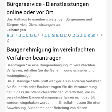
Bürgerservice - Dienstleistungen
online oder vor Ort
Das Rathaus Friesenheim bietet den Bürgerinnen und
Bürgern viele Dienstleistungen an.
Leistungen
A
B
C
D
E
F
G
H
I
J
K
L
M
N
O
P
Q
R
S
T
U
V
W
X
Y
Z
Baugenehmigung im vereinfachten
Verfahren beantragen
Beantragen Sie eine Baugenehmigung im vereinfachten
Verfahren, erhalten Sie die Genehmigung schneller und
kostengünstiger.
Die zuständige Stelle prüft weniger als in anderen Verfahren.
Als Bauherrin oder Bauherr tragen Sie die Verantwortung
dafür, dass
die
öffentlich-rechtliche
n
Vorschriften, die im
verei
n
fachten Baugenehmigungsverfahren nicht geprüft
werden, eing
e
halten werden. Im Einzelfall müssen Sie eine
Abweichung, Au
s
nahme oder Befreiung von
diesen